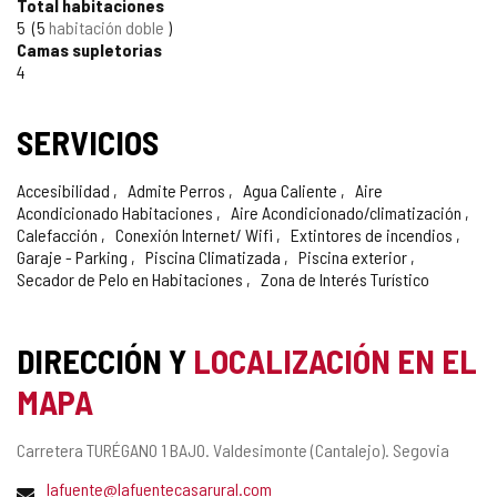
Total habitaciones
CONFIANZA
5
5
habitación doble
Camas supletorias
4
SERVICIOS
Accesibilidad
Admite Perros
Agua Caliente
Aire
Acondicionado Habitaciones
Aire Acondicionado/climatización
Calefacción
Conexión Internet/ Wifi
Extintores de incendios
Garaje - Parking
Piscina Climatizada
Piscina exterior
Secador de Pelo en Habitaciones
Zona de Interés Turístico
DIRECCIÓN Y
LOCALIZACIÓN EN EL
MAPA
Dirección
Carretera TURÉGANO 1 BAJO.
Valdesimonte (Cantalejo).
Segovia
postal
Dirección
lafuente@lafuentecasarural.com