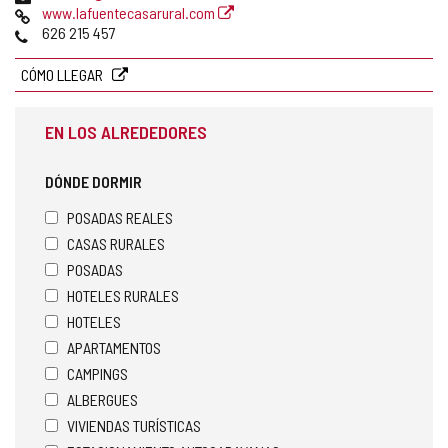
de
Página
www.lafuentecasarural.com
correo
Web
Teléfonos
626 215 457
electrónico
CÓMO LLEGAR
EN LOS ALREDEDORES
DÓNDE DORMIR
POSADAS REALES
CASAS RURALES
POSADAS
HOTELES RURALES
HOTELES
APARTAMENTOS
CAMPINGS
ALBERGUES
VIVIENDAS TURÍSTICAS