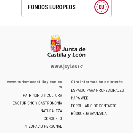
FONDOS EUROPEOS
Portal
www.jcyl.es
web
de
www.turismocastillayleon.co
Otra información de interés
la
m
ESPACIO PARA PROFESIONALES
Junta
PATRIMONIO Y CULTURA
de
MAPA WEB
ENOTURISMO Y GASTRONOMÍA
Castilla
FORMULARIO DE CONTACTO
NATURALEZA
y
BÚSQUEDA AVANZADA
León
CONÓCELO
-
MI ESPACIO PERSONAL