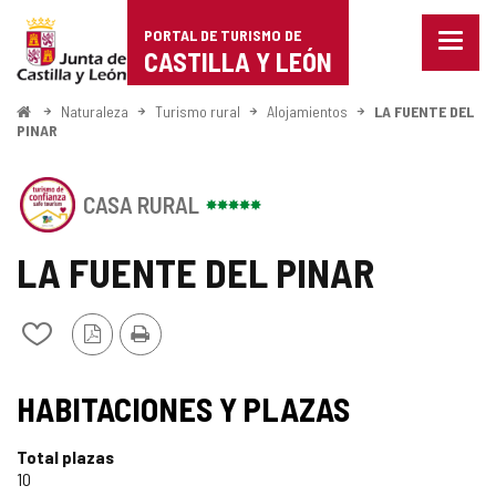
Portal
Saltar al contenido
PORTAL DE TURISMO DE
Menu
de
CASTILLA Y LEÓN
cerra
Mostr
Turismo
opcio
Inicio
Naturaleza
Turismo rural
Alojamientos
LA FUENTE DEL
de
PINAR
de
naveg
Castilla
Este
CASA RURAL
establecimiento
y
cuenta
con
LA FUENTE DEL PINAR
León
el
SELLO
DE
Versión
Imprimir
Añadir/quitar
CONFIANZA
PDF
de
TURÍSTICA
mis
SELLO
DE
cuadernos
HABITACIONES Y PLAZAS
CASTILLA
TURISMO
Y
LEÓN
Total plazas
DE
10