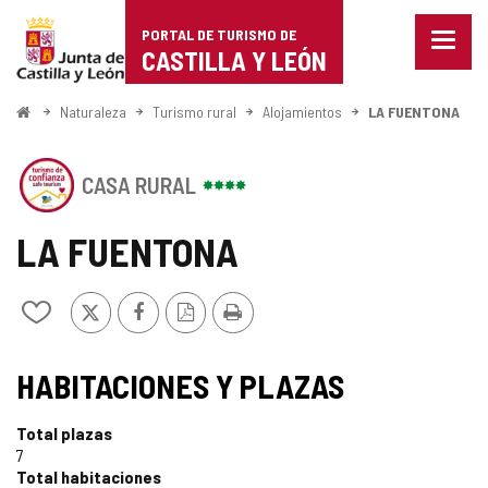
Portal
Saltar al contenido
PORTAL DE TURISMO DE
Menu
de
CASTILLA Y LEÓN
cerra
Mostr
Turismo
opcio
Inicio
Naturaleza
Turismo rural
Alojamientos
LA FUENTONA
de
de
naveg
Este
Castilla
CASA RURAL
establecimiento
cuenta
y
con
LA FUENTONA
el
León
SELLO
DE
X
Facebook
Versión
Imprimir
Añadir/quitar
CONFIANZA
PDF
de
TURÍSTICA
mis
SELLO
DE
cuadernos
HABITACIONES Y PLAZAS
CASTILLA
TURISMO
Y
LEÓN
Total plazas
DE
7
Total habitaciones