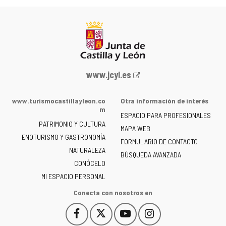
Portal
www.jcyl.es
web
de
www.turismocastillayleon.co
Otra información de interés
la
m
ESPACIO PARA PROFESIONALES
Junta
PATRIMONIO Y CULTURA
de
MAPA WEB
ENOTURISMO Y GASTRONOMÍA
Castilla
FORMULARIO DE CONTACTO
NATURALEZA
y
BÚSQUEDA AVANZADA
León
CONÓCELO
-
MI ESPACIO PERSONAL
Conecta con nosotros en
Facebook
X
YouTube
Instagram
Este
Este
Este
Este