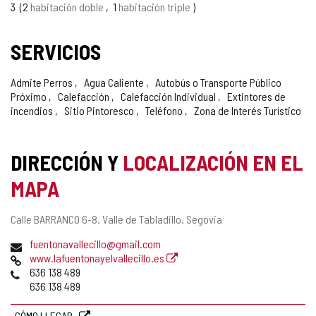
CONFIANZA
3
2
habitación doble
1
habitación triple
SERVICIOS
Admite Perros
Agua Caliente
Autobús o Transporte Público
Próximo
Calefacción
Calefacción Individual
Extintores de
incendios
Sitio Pintoresco
Teléfono
Zona de Interés Turístico
DIRECCIÓN Y
LOCALIZACIÓN EN EL
MAPA
Dirección
Calle BARRANCO 6-8.
Valle de Tabladillo.
Segovia
postal
Dirección
fuentonavallecillo@gmail.com
de
Página
www.lafuentonayelvallecillo.es
correo
Web
Teléfonos
636 138 489
electrónico
636 138 489
CÓMO LLEGAR