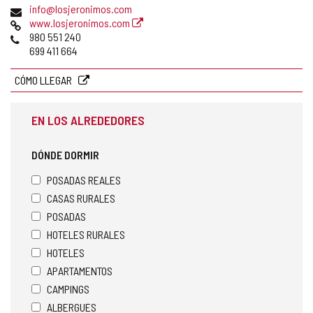
Dirección
info@losjeronimos.com
de
Página
www.losjeronimos.com
correo
Web
Teléfonos
980 551 240
electrónico
699 411 664
CÓMO LLEGAR
EN LOS ALREDEDORES
DÓNDE DORMIR
POSADAS REALES
CASAS RURALES
POSADAS
HOTELES RURALES
HOTELES
APARTAMENTOS
CAMPINGS
ALBERGUES