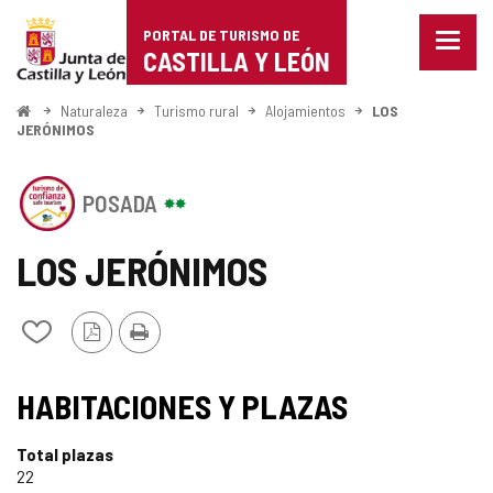
Portal
Saltar al contenido
PORTAL DE TURISMO DE
Menu
de
CASTILLA Y LEÓN
cerra
Mostr
Turismo
opcio
Inicio
Naturaleza
Turismo rural
Alojamientos
LOS
de
JERÓNIMOS
de
naveg
Castilla
Este
POSADA
establecimiento
y
cuenta
con
LOS JERÓNIMOS
León
el
SELLO
DE
Versión
Imprimir
Añadir/quitar
CONFIANZA
PDF
de
TURÍSTICA
mis
SELLO
DE
cuadernos
HABITACIONES Y PLAZAS
CASTILLA
TURISMO
Y
LEÓN
Total plazas
DE
22