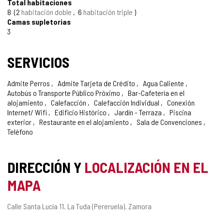
Total habitaciones
CONFIANZA
8
2
habitación doble
6
habitación triple
Camas supletorias
3
SERVICIOS
Admite Perros
Admite Tarjeta de Crédito
Agua Caliente
Autobús o Transporte Público Próximo
Bar-Cafetería en el
alojamiento
Calefacción
Calefacción Individual
Conexión
Internet/ Wifi
Edificio Histórico
Jardín - Terraza
Piscina
exterior
Restaurante en el alojamiento
Sala de Convenciones
Teléfono
DIRECCIÓN Y
LOCALIZACIÓN EN EL
MAPA
Dirección
Calle Santa Lucía 11.
La Tuda (Pereruela).
Zamora
postal