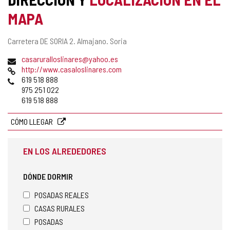
MAPA
Dirección
Carretera DE SORIA 2.
Almajano.
Soria
postal
Dirección
casaruralloslinares@yahoo.es
de
Página
http://www.casaloslinares.com
correo
Web
Teléfonos
619 518 888
electrónico
975 251 022
619 518 888
CÓMO LLEGAR
EN LOS ALREDEDORES
DÓNDE DORMIR
POSADAS REALES
CASAS RURALES
POSADAS