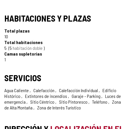
SELLO
HABITACIONES Y PLAZAS
TURISMO
Total plazas
DE
10
Total habitaciones
CONFIANZA
5
5
habitación doble
Camas supletorias
1
SERVICIOS
Agua Caliente
Calefacción
Calefacción Individual
Edificio
Histórico
Extintores de incendios
Garaje - Parking
Luces de
emergencia
Sitio Céntrico
Sitio Pintoresco
Teléfono
Zona
de Alta Montaña
Zona de Interés Turístico
DIRECCIÓN Y
LOCALIZACIÓN EN EL