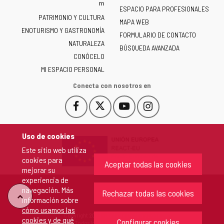
la
m
ESPACIO PARA PROFESIONALES
Junta
PATRIMONIO Y CULTURA
de
MAPA WEB
ENOTURISMO Y GASTRONOMÍA
Castilla
FORMULARIO DE CONTACTO
NATURALEZA
y
BÚSQUEDA AVANZADA
León
CONÓCELO
-
MI ESPACIO PERSONAL
Conecta con nosotros en
Facebook
X
YouTube
Instagram
Este
Este
Este
Este
enlace
enlace
enlace
enlace
se
se
se
se
Uso de cookies
abrirá
abrirá
abrirá
abrirá
Este sitio web utiliza
en
en
en
en
cookies para
una
una
una
una
Aceptar todas las cookies
mejorar su
ventana
ventana
ventana
ventana
experiencia de
nueva.
nueva.
nueva.
nueva.
navegación. Más
Rechazar todas las cookies
"Volver
información sobre
cómo usamos las
Copyright 2026 - Junta de Castilla y León
cookies y de qué
arriba"
Configurar cookies
Todos los derechos reservados.