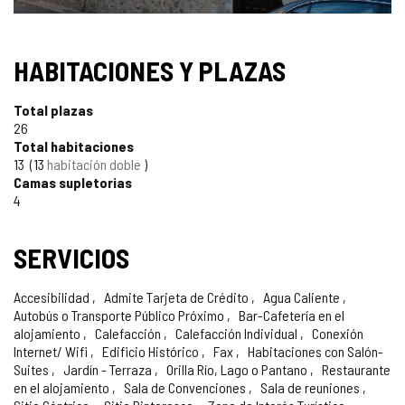
SELLO
HABITACIONES Y PLAZAS
TURISMO
Total plazas
DE
26
Total habitaciones
CONFIANZA
13
13
habitación doble
Camas supletorias
4
SERVICIOS
Accesibilidad
Admite Tarjeta de Crédito
Agua Caliente
Autobús o Transporte Público Próximo
Bar-Cafetería en el
alojamiento
Calefacción
Calefacción Individual
Conexión
Internet/ Wifi
Edificio Histórico
Fax
Habitaciones con Salón-
Suites
Jardín - Terraza
Orilla Río, Lago o Pantano
Restaurante
en el alojamiento
Sala de Convenciones
Sala de reuniones