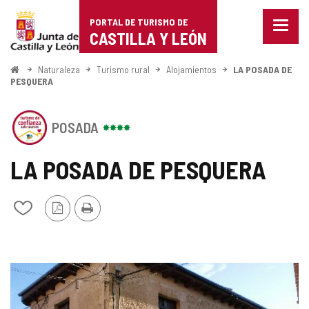
Portal
Saltar al contenido
PORTAL DE TURISMO DE
Menu
de
CASTILLA Y LEÓN
cerra
Mostr
Turismo
opcio
Inicio
Naturaleza
Turismo rural
Alojamientos
LA POSADA DE
de
PESQUERA
de
naveg
Castilla
Este
POSADA
establecimiento
y
cuenta
con
LA POSADA DE PESQUERA
León
el
SELLO
DE
Versión
Imprimir
Añadir/quitar
CONFIANZA
PDF
de
TURÍSTICA
mis
DE
cuadernos
CASTILLA
Y
GALERÍA
LEÓN
DE