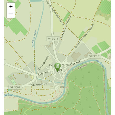
Saltar
+
mapa
−