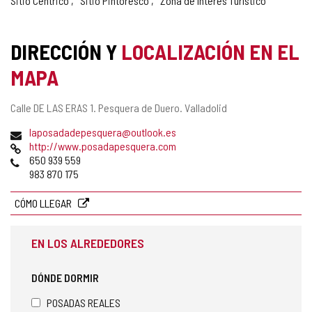
Sitio Céntrico
Sitio Pintoresco
Zona de Interés Turístico
DIRECCIÓN Y
LOCALIZACIÓN EN EL
MAPA
Dirección
Calle DE LAS ERAS 1.
Pesquera de Duero.
Valladolid
postal
Dirección
laposadadepesquera@outlook.es
de
Página
http://www.posadapesquera.com
correo
Web
Teléfonos
650 939 559
electrónico
983 870 175
CÓMO LLEGAR
EN LOS ALREDEDORES
DÓNDE DORMIR
POSADAS REALES