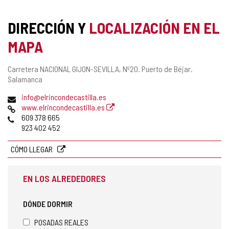
DIRECCIÓN Y
LOCALIZACIÓN EN EL
MAPA
Dirección
Carretera NACIONAL GIJON-SEVILLA, Nº20.
Puerto de Béjar.
postal
Salamanca
Dirección
info@elrincondecastilla.es
de
Página
www.elrincondecastilla.es
correo
Web
Teléfonos
609 378 665
electrónico
923 402 452
CÓMO LLEGAR
EN LOS ALREDEDORES
DÓNDE DORMIR
POSADAS REALES