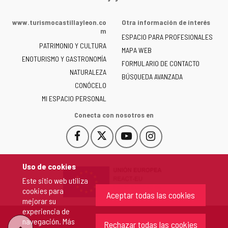
web
de
www.turismocastillayleon.co
Otra información de interés
la
m
ESPACIO PARA PROFESIONALES
Junta
PATRIMONIO Y CULTURA
de
MAPA WEB
ENOTURISMO Y GASTRONOMÍA
Castilla
FORMULARIO DE CONTACTO
NATURALEZA
y
BÚSQUEDA AVANZADA
León
CONÓCELO
-
MI ESPACIO PERSONAL
Conecta con nosotros en
Facebook
X
YouTube
Instagram
Este
Este
Este
Este
enlace
enlace
enlace
enlace
se
se
se
se
Uso de cookies
abrirá
abrirá
abrirá
abrirá
Este sitio web utiliza
en
en
en
en
cookies para
una
una
una
una
Aceptar todas las cookies
mejorar su
ventana
ventana
ventana
ventana
experiencia de
nueva.
nueva.
nueva.
nueva.
navegación. Más
Rechazar todas las cookies
"Volver