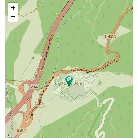
Saltar
+
mapa
−