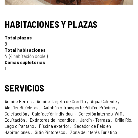
SELLO
HABITACIONES Y PLAZAS
TURISMO
Total plazas
DE
8
Total habitaciones
CONFIANZA
4
4
habitación doble
Camas supletorias
1
SERVICIOS
Admite Perros
Admite Tarjeta de Crédito
Agua Caliente
Alquiler Bicicletas
Autobús o Transporte Público Próximo
Calefacción
Calefacción Individual
Conexión Internet/ Wifi
Equitación
Extintores de incendios
Jardín - Terraza
Orilla Río,
Lago o Pantano
Piscina exterior
Secador de Pelo en
Habitaciones
Sitio Pintoresco
Zona de Interés Turístico