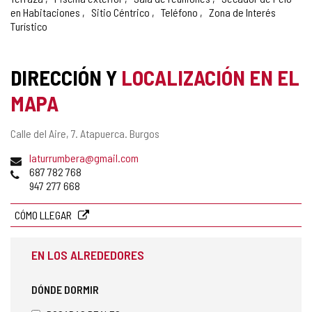
en Habitaciones
Sitio Céntrico
Teléfono
Zona de Interés
Turístico
DIRECCIÓN Y
LOCALIZACIÓN EN EL
MAPA
Dirección
Calle del Aire, 7.
Atapuerca.
Burgos
postal
Dirección
laturrumbera@gmail.com
de
Teléfonos
687 782 768
correo
947 277 668
electrónico
CÓMO LLEGAR
EN LOS ALREDEDORES
DÓNDE DORMIR