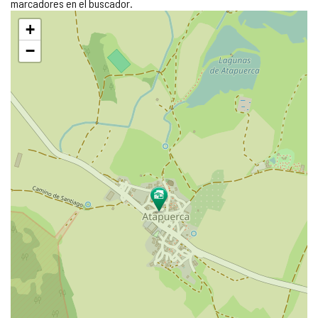
marcadores en el buscador.
Saltar
+
mapa
−