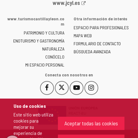
Portal
www.jcyl.es
web
de
www.turismocastillayleon.co
Otra información de interés
la
m
ESPACIO PARA PROFESIONALES
Junta
PATRIMONIO Y CULTURA
de
MAPA WEB
ENOTURISMO Y GASTRONOMÍA
Castilla
FORMULARIO DE CONTACTO
NATURALEZA
y
BÚSQUEDA AVANZADA
León
CONÓCELO
-
MI ESPACIO PERSONAL
Conecta con nosotros en
Facebook
X
YouTube
Instagram
Este
Este
Este
Este
enlace
enlace
enlace
enlace
se
se
se
se
Uso de cookies
abrirá
abrirá
abrirá
abrirá
Este sitio web utiliza
en
en
en
en
cookies para
una
una
una
una
Aceptar todas las cookies
mejorar su
ventana
ventana
ventana
ventana
experiencia de
nueva.
nueva.
nueva.
nueva.