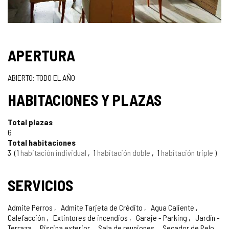
SELLO
APERTURA
TURISMO
ABIERTO: TODO EL AÑO
DE
HABITACIONES Y PLAZAS
CONFIANZA
Total plazas
6
Total habitaciones
3
1
habitación individual
1
habitación doble
1
habitación triple
SERVICIOS
Admite Perros
Admite Tarjeta de Crédito
Agua Caliente
Calefacción
Extintores de incendios
Garaje - Parking
Jardín -
Terraza
Piscina exterior
Sala de reuniones
Secador de Pelo