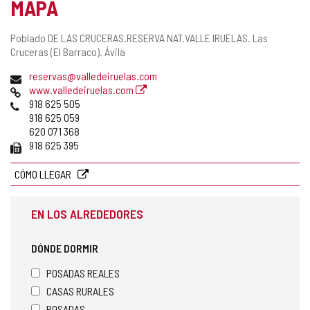
MAPA
Dirección
Poblado DE LAS CRUCERAS.RESERVA NAT.VALLE IRUELAS.
Las
postal
Cruceras (El Barraco).
Ávila
Dirección
reservas@valledeiruelas.com
de
Página
www.valledeiruelas.com
correo
Web
Teléfonos
918 625 505
electrónico
918 625 059
620 071 368
Fax
918 625 395
CÓMO LLEGAR
EN LOS ALREDEDORES
DÓNDE DORMIR
POSADAS REALES
CASAS RURALES
POSADAS