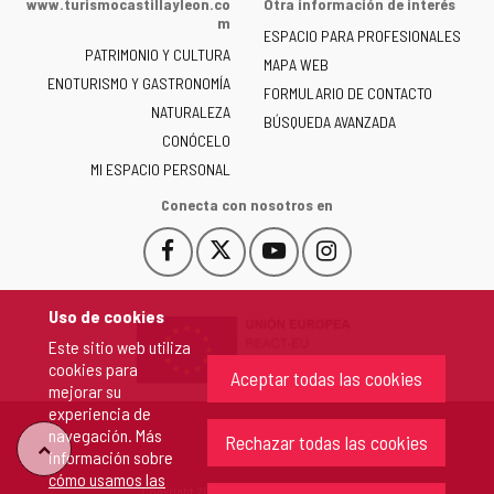
www.turismocastillayleon.co
Otra información de interés
la
m
ESPACIO PARA PROFESIONALES
Junta
PATRIMONIO Y CULTURA
de
MAPA WEB
ENOTURISMO Y GASTRONOMÍA
Castilla
FORMULARIO DE CONTACTO
NATURALEZA
y
BÚSQUEDA AVANZADA
León
CONÓCELO
-
MI ESPACIO PERSONAL
Conecta con nosotros en
Facebook
X
YouTube
Instagram
Este
Este
Este
Este
enlace
enlace
enlace
enlace
se
se
se
se
Uso de cookies
abrirá
abrirá
abrirá
abrirá
Este sitio web utiliza
en
en
en
en
cookies para
una
una
una
una
Aceptar todas las cookies
mejorar su
ventana
ventana
ventana
ventana
experiencia de
nueva.
nueva.
nueva.
nueva.
navegación. Más
Rechazar todas las cookies
"Volver
información sobre
cómo usamos las
Copyright 2026 - Junta de Castilla y León