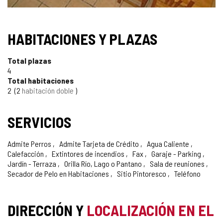
SELLO
HABITACIONES Y PLAZAS
TURISMO
Total plazas
DE
4
Total habitaciones
CONFIANZA
2
2
habitación doble
SERVICIOS
Admite Perros
Admite Tarjeta de Crédito
Agua Caliente
Calefacción
Extintores de incendios
Fax
Garaje - Parking
Jardín - Terraza
Orilla Río, Lago o Pantano
Sala de reuniones
Secador de Pelo en Habitaciones
Sitio Pintoresco
Teléfono
DIRECCIÓN Y
LOCALIZACIÓN EN EL