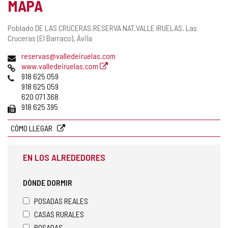
MAPA
Dirección
Poblado DE LAS CRUCERAS.RESERVA NAT.VALLE IRUELAS.
Las
postal
Cruceras (El Barraco).
Ávila
Dirección
reservas@valledeiruelas.com
de
Página
www.valledeiruelas.com
correo
Web
Teléfonos
918 625 059
electrónico
918 625 059
620 071 368
Fax
918 625 395
CÓMO LLEGAR
EN LOS ALREDEDORES
DÓNDE DORMIR
POSADAS REALES
CASAS RURALES
POSADAS