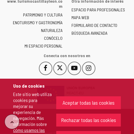
www.turismocastillayleon.co
Otra información de interés
la
m
ESPACIO PARA PROFESIONALES
Junta
PATRIMONIO Y CULTURA
de
MAPA WEB
ENOTURISMO Y GASTRONOMÍA
Castilla
FORMULARIO DE CONTACTO
NATURALEZA
y
BÚSQUEDA AVANZADA
León
CONÓCELO
-
MI ESPACIO PERSONAL
Conecta con nosotros en
Facebook
X
YouTube
Instagram
Este
Este
Este
Este
enlace
enlace
enlace
enlace
se
se
se
se
Uso de cookies
abrirá
abrirá
abrirá
abrirá
Este sitio web utiliza
en
en
en
en
cookies para
una
una
una
una
Aceptar todas las cookies
mejorar su
ventana
ventana
ventana
ventana
experiencia de
nueva.
nueva.
nueva.
nueva.
navegación. Más
Rechazar todas las cookies
"Volver
información sobre
cómo usamos las
Copyright 2026 - Junta de Castilla y León