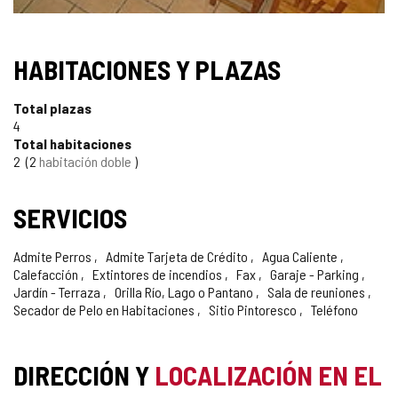
SELLO
HABITACIONES Y PLAZAS
TURISMO
Total plazas
DE
4
Total habitaciones
CONFIANZA
2
2
habitación doble
SERVICIOS
Admite Perros
Admite Tarjeta de Crédito
Agua Caliente
Calefacción
Extintores de incendios
Fax
Garaje - Parking
Jardín - Terraza
Orilla Río, Lago o Pantano
Sala de reuniones
Secador de Pelo en Habitaciones
Sitio Pintoresco
Teléfono
DIRECCIÓN Y
LOCALIZACIÓN EN EL