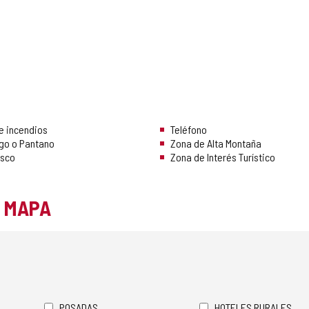
e incendios
Teléfono
Lago o Pantano
Zona de Alta Montaña
esco
Zona de Interés Turístico
L MAPA
POSADAS
HOTELES RURALES