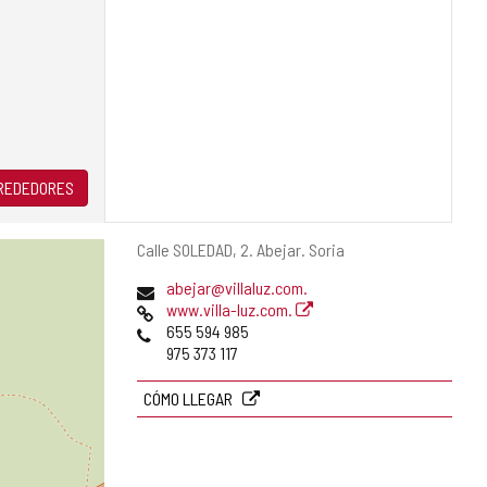
LREDEDORES
Dirección
Calle SOLEDAD, 2.
Abejar.
Soria
postal
Dirección
abejar@villaluz.com.
de
Página
www.villa-luz.com.
correo
Web
Teléfonos
655 594 985
electrónico
975 373 117
CÓMO LLEGAR