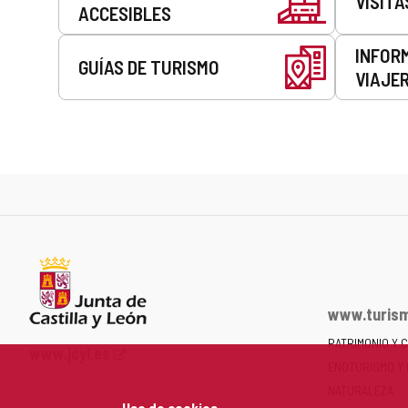
VISITA
ACCESIBLES
INFOR
GUÍAS DE TURISMO
VIAJE
www.turism
PATRIMONIO Y 
Portal
www.jcyl.es
ENOTURISMO Y
web
de
NATURALEZA
Uso de cookies