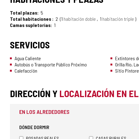
TURISMO
Total plazas
5
DE
Total habitaciones
2
1
habitación doble
1
habitación triple
Camas supletorias
1
CONFIANZA
SERVICIOS
Agua Caliente
Extintores d
Autobús o Transporte Público Próximo
Orilla Río, 
Calefacción
Sitio Pintor
DIRECCIÓN Y
LOCALIZACIÓN EN E
EN LOS ALREDEDORES
DÓNDE DORMIR
POSADAS REALES
CASAS RURALES