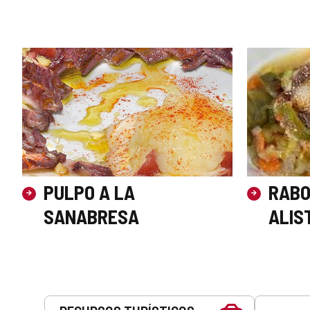
PULPO A LA
RABO
SANABRESA
ALIS
Servicios