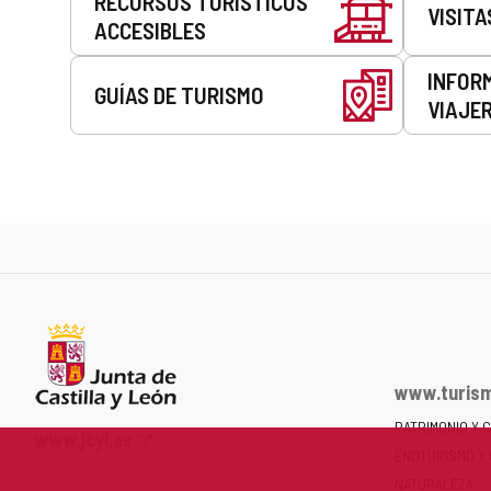
RECURSOS TURÍSTICOS
VISITA
ACCESIBLES
INFOR
GUÍAS DE TURISMO
VIAJE
www.turism
PATRIMONIO Y 
Portal
www.jcyl.es
ENOTURISMO Y
web
de
NATURALEZA