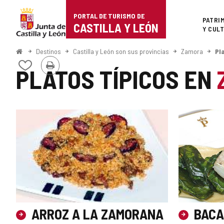
Portal
Saltar al contenido
PORTAL DE TURISMO DE
Superi
PATRI
de
CASTILLA Y LEÓN
Y CUL
Turismo
Inicio
Destinos
Castilla y León son sus provincias
Zamora
Pl
Imprimir
de
Añadir/quitar
PLATOS TÍPICOS EN
de
Castilla
mis
cuadernos
y
León
ARROZ A LA ZAMORANA
BACA