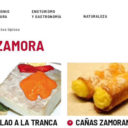
or
MONIO
ENOTURISMO
NATURALEZA
TURA
Y GASTRONOMÍA
atos típicos
ZAMORA
LAO A LA TRANCA
CAÑAS ZAMORA