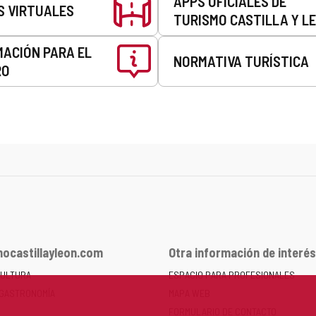
APPS OFICIALES DE
S VIRTUALES
TURISMO CASTILLA Y L
MACIÓN PARA EL
NORMATIVA TURÍSTICA
RO
ocastillayleon.com
Otra información de interés
CULTURA
ESPACIO PARA PROFESIONALES
 GASTRONOMÍA
MAPA WEB
FORMULARIO DE CONTACTO