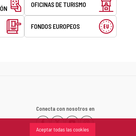
OFICINAS DE TURISMO
EÓN
FONDOS EUROPEOS
Conecta con nosotros en
Facebook
X
YouTube
Instagram
Este
Este
Este
Este
Aceptar todas las cookies
enlace
enlace
enlace
enlace