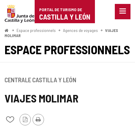
Portal
Passer au contenu
PORTAL DE TURISMO DE
Menu
de
CASTILLA Y LEÓN
fermé
Affich
Turismo
les
<
Espace professionnels
Agences de voyages
VIAJES
Accueil
optio
MOLIMAR
de
de
ESPACE PROFESSIONNELS
naviga
Castilla
y
León
CENTRALE CASTILLA Y LEÓN
VIAJES MOLIMAR
Version
Imprimer
Ajouter/retirer
PDF
le
contenu