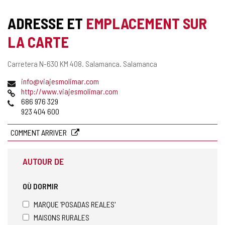
de
cahiers
ADRESSE ET
EMPLACEMENT SUR
LA CARTE
Adresse
Carretera N-630 KM 408.
Salamanca.
Salamanca
postale
Adresse
info@viajesmolimar.com
de
Page
http://www.viajesmolimar.com
courrier
Web
Téléphones
686 976 329
électronique
923 404 600
COMMENT ARRIVER
AUTOUR DE
OÙ DORMIR
MARQUE 'POSADAS REALES'
MAISONS RURALES