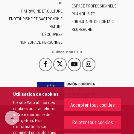
la
m
ESPACE PROFESSIONNELS
Junta
PATRIMOINE ET CULTURE
de
PLAN DU SITE
ENOTOURISME ET GASTRONOMIE
Castilla
FORMULAIRE DE CONTACT
NATURE
y
RECHERCHE
León
DÉCOUVREZ
-
MON ESPACE PERSONNEL
Suivez-nous sur
Facebook
X
YouTube
Instagram
Este
Este
Este
Este
enlace
enlace
enlace
enlace
se
se
se
se
abrirá
abrirá
abrirá
abrirá
en
en
en
en
Utilisation de cookies
una
una
una
una
Ce site Web utilise des
ventana
ventana
ventana
ventana
Accepter tout cookies
cookies pour améliorer
nueva.
nueva.
nueva.
nueva.
votre expérience de
"Retour
navigation. Plus
Rejeter tout cookies
d'informations sur
Copyright 2026 - Junta de Castilla y León
comment nous utilisons
au
Tous droits réservés