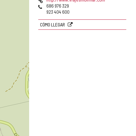
correo
Web
Teléfonos
686 976 329
electrónico
923 404 600
CÓMO LLEGAR