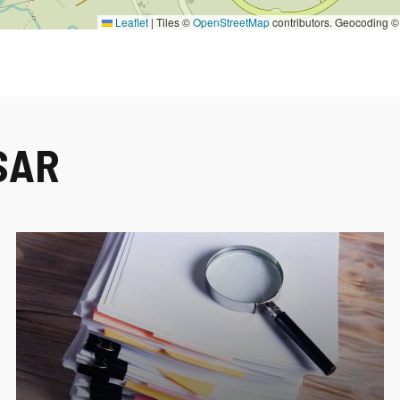
Leaflet
|
Tiles ©
OpenStreetMap
contributors. Geocoding 
SAR