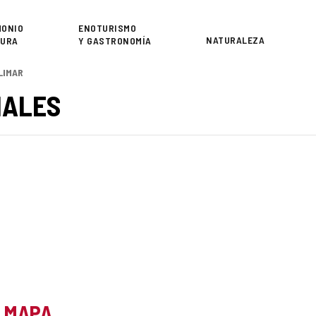
or
MONIO
ENOTURISMO
NATURALEZA
TURA
Y GASTRONOMÍA
LIMAR
NALES
L MAPA