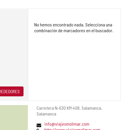
No hemos encontrado nada. Selecciona una
combinación de marcadores en el buscador.
LREDEDORES
Dirección
Carretera N-630 KM 408.
Salamanca.
postal
Salamanca
Dirección
info@viajesmolimar.com
de
Página
http://www.viajesmolimar.com