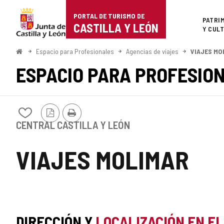
Portal
Saltar al contenido
PORTAL DE TURISMO DE
Superi
PATRI
de
CASTILLA Y LEÓN
Y CUL
Turismo
Inicio
Espacio para Profesionales
Agencias de viajes
VIAJES MO
de
ESPACIO PARA PROFESIO
Castilla
y
Versión
Imprimir
Añadir/quitar
PDF
León
de
CENTRAL CASTILLA Y LEÓN
mis
cuadernos
VIAJES MOLIMAR
DIRECCIÓN Y
LOCALIZACIÓN EN E