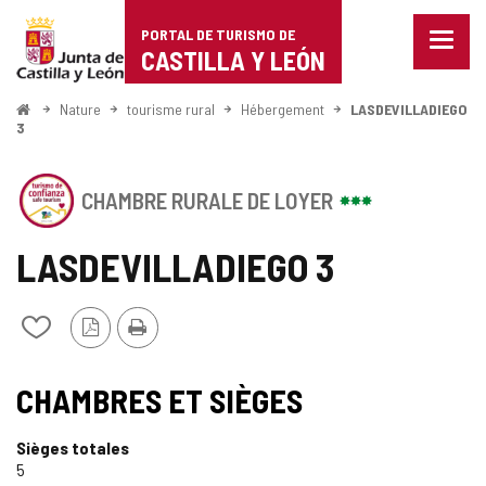
Portal
Passer au contenu
PORTAL DE TURISMO DE
Menu
de
CASTILLA Y LEÓN
fermé
Affich
Turismo
les
<
Nature
tourisme rural
Hébergement
LASDEVILLADIEGO
Accueil
optio
3
de
de
naviga
Castilla
Cet
CHAMBRE RURALE DE LOYER
établissement
y
a
le
LASDEVILLADIEGO 3
León
SCEAU
DE
CONFIANCE
Version
Imprimer
Ajouter/retirer
TOURISTIQUE
PDF
le
DE
contenu
SCEAU
CASTILLA
de
CHAMBRES ET SIÈGES
Y
cahiers
DE
LEÓN
Sièges totales
TOURISME
5