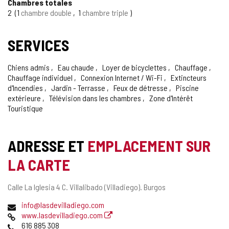
Chambres totales
DE
2
1
chambre double
1
chambre triple
CONFIANCE
SERVICES
Chiens admis
Eau chaude
Loyer de bicyclettes
Chauffage
Chauffage individuel
Connexion Internet / Wi-Fi
Extincteurs
d'Incendies
Jardin - Terrasse
Feux de détresse
Piscine
extérieure
Télévision dans les chambres
Zone d'Intérêt
Touristique
ADRESSE ET
EMPLACEMENT SUR
LA CARTE
Adresse
Calle La Iglesia 4 C.
Villalibado (Villadiego).
Burgos
postale
Adresse
info@lasdevilladiego.com
de
Page
www.lasdevilladiego.com
courrier
Web
Téléphones
616 885 308