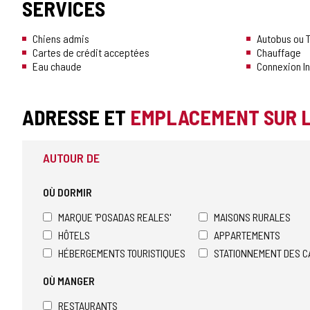
SERVICES
CONFIANCE
Chiens admis
Autobus ou T
Cartes de crédit acceptées
Chauffage
Eau chaude
Connexion In
ADRESSE ET
EMPLACEMENT SUR 
AUTOUR DE
OÙ DORMIR
MARQUE 'POSADAS REALES'
MAISONS RURALES
HÔTELS
APPARTEMENTS
HÉBERGEMENTS TOURISTIQUES
STATIONNEMENT DES C
OÙ MANGER
RESTAURANTS