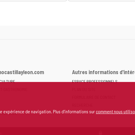
ocastillayleon.com
Autres informations d'intér
 CULTURE
ESPACE PROFESSIONNELS
ET GASTRONOMIE
PLAN DU SITE
FORMULAIRE DE CONTACT
RECHERCHE
re expérience de navigation. Plus d'informations sur
comment nous utiliso
ERSONNEL
s