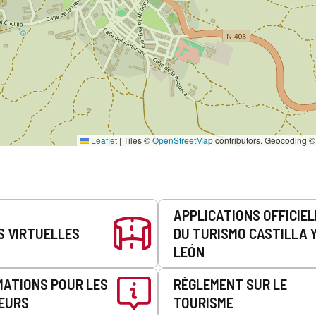
Leaflet
|
Tiles ©
OpenStreetMap
contributors. Geocoding 
APPLICATIONS OFFICIE
S VIRTUELLES
DU TURISMO CASTILLA 
LEÓN
MATIONS POUR LES
RÈGLEMENT SUR LE
EURS
TOURISME