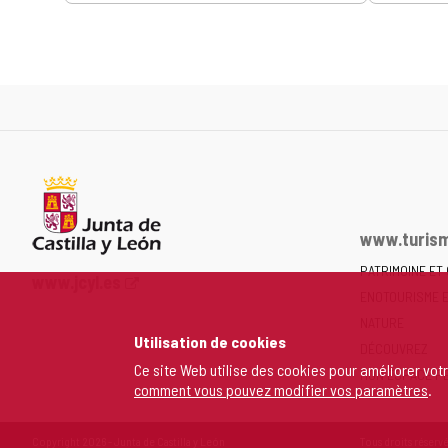
www.turism
PATRIMOINE ET
Portail
www.jcyl.es
ENOTOURISME 
Web
de
NATURE
Utilisation de cookies
la
DÉCOUVREZ
Junta
Ce site Web utilise des cookies pour améliorer vot
MON ESPACE P
comment vous pouvez modifier vos paramètres
.
de
Castilla
y
Copyright 2026 - Junta de Castilla y León
Tous droits réservé