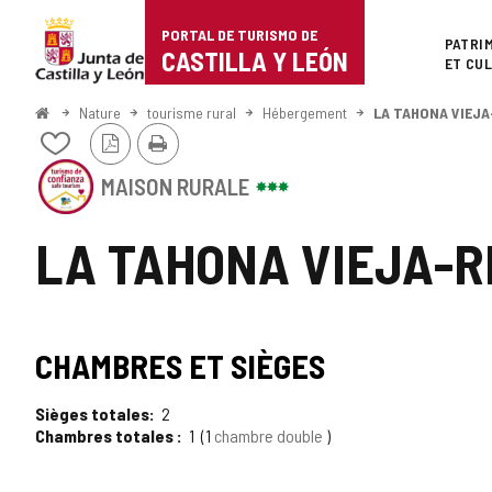
Portal
Passer au contenu
PORTAL DE TURISMO DE
Superi
PATRI
de
CASTILLA Y LEÓN
ET CU
Turismo
<
Nature
tourisme rural
Hébergement
LA TAHONA VIEJA
Accueil
Version
Imprimer
de
Ajouter/retirer
PDF
le
Cet
Castilla
contenu
MAISON RURALE
établissement
de
a
y
cahiers
le
LA TAHONA VIEJA-R
SCEAU
León
DE
CONFIANCE
TOURISTIQUE
TIPO
SCEAU
DE
CHAMBRES ET SIÈGES
CASTILLA
DE
Y
LEÓN
Sièges totales
2
TOURISME
Chambres totales
1
1
chambre double
DE