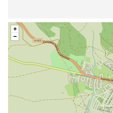
Sauter
+
la
carte
−