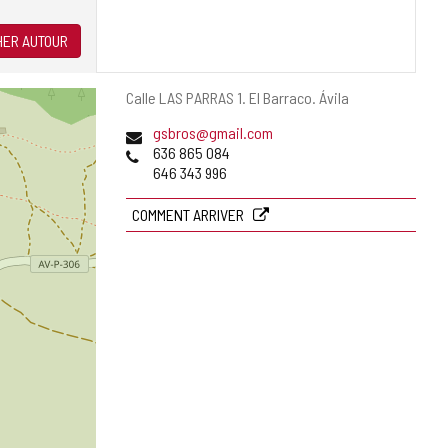
ER AUTOUR
Adresse
Calle LAS PARRAS 1.
El Barraco.
Ávila
postale
Adresse
gsbros@gmail.com
de
Téléphones
636 865 084
courrier
646 343 996
électronique
COMMENT ARRIVER