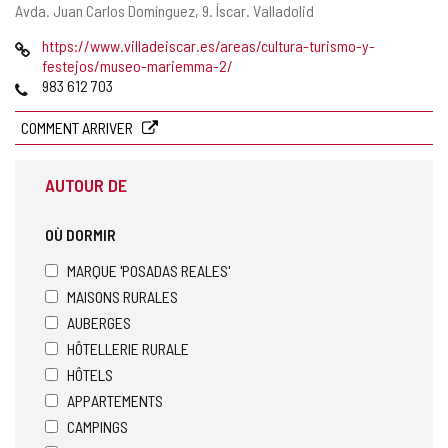
Adresse
Avda. Juan Carlos Domínguez, 9.
Íscar.
Valladolid
postale
Page
https://www.villadeiscar.es/areas/cultura-turismo-y-
Web
festejos/museo-mariemma-2/
Téléphones
983 612 703
COMMENT ARRIVER
AUTOUR DE
OÙ DORMIR
MARQUE 'POSADAS REALES'
MAISONS RURALES
AUBERGES
HÔTELLERIE RURALE
HÔTELS
APPARTEMENTS
CAMPINGS