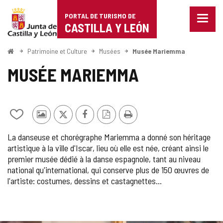
Portal
Passer au contenu
PORTAL DE TURISMO DE
Menu
de
CASTILLA Y LEÓN
fermé
Affich
Turismo
les
<
Patrimoine et Culture
Musées
Musée Mariemma
optio
Accueil
de
de
MUSÉE MARIEMMA
naviga
Castilla
y
Ajouter/retirer
Photos
X
Facebook
Version
Imprimer
León
le
d'autres
PDF
La danseuse et chorégraphe Mariemma a donné son héritage
contenu
touristes
artistique à la ville d'Iscar, lieu où elle est née, créant ainsi le
de
premier musée dédié à la danse espagnole, tant au niveau
cahiers
national qu'international, qui conserve plus de 150 œuvres de
l'artiste: costumes, dessins et castagnettes...