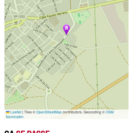
Leaflet
|
Tiles ©
OpenStreetMap
contributors. Geocoding ©
OSM
Nominatim