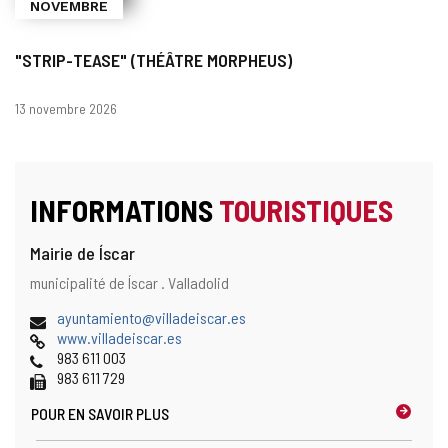
NOVEMBRE
"STRIP-TEASE" (THÉÂTRE MORPHEUS)
Dates
13 novembre 2026
INFORMATIONS
TOURISTIQUES
Mairie de Íscar
Adresse
Adresse
municipalité de Íscar .
Valladolid
postale
Adresse
(
ayuntamiento@villadeiscar.es
de
Page
o
www.villadeiscar.es
courrier
Web
Téléphones
u
983 611 003
électronique
Fax
v
983 611 729
r
POUR EN SAVOIR PLUS
e
l