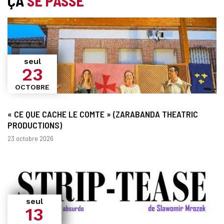
ÇA
SE PASSE
seul
23
OCTOBRE
« CE QUE CACHE LE COMTE » (ZARABANDA THEATRIC
PRODUCTIONS)
Dates
23 octobre 2026
seul
13