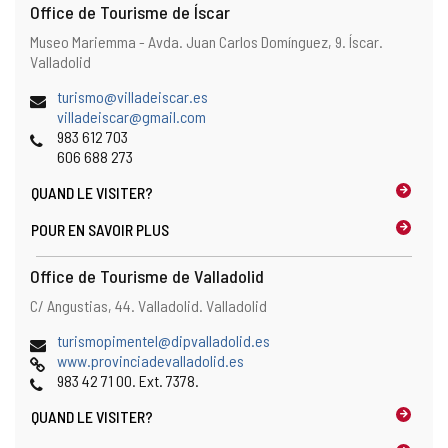
e
Office de Tourisme de Íscar
c
Adresse
Adresse
Museo Mariemma - Avda. Juan Carlos Domínguez, 9.
Íscar.
l
postale
Valladolid
i
e
Adresse
(
turismo@villadeiscar.es
n
de
(
o
villadeiscar@gmail.com
t
courrier
Téléphones
o
u
983 612 703
d
électronique
u
v
606 688 273
e
v
r
m
QUAND LE
VISITER?
r
e
e
e
l
s
POUR EN SAVOIR PLUS
l
e
s
e
c
a
Office de Tourisme de Valladolid
c
l
g
l
i
Adresse
Adresse
C/ Angustias, 44.
Valladolid.
Valladolid
e
i
e
postale
r
e
n
Adresse
(
turismopimentel@dipvalladolid.es
i
n
t
de
Page
o
www.provinciadevalladolid.es
e
t
d
courrier
Web
Téléphones
u
983 42 71 00. Ext. 7378.
é
d
e
électronique
v
l
e
m
QUAND LE
VISITER?
r
e
m
e
e