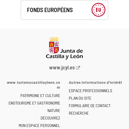
)
FONDS EUROPÉENS
Portail
www.jcyl.es
Web
de
www.turismocastillayleon.co
Autres informations d'intérêt
la
m
ESPACE PROFESSIONNELS
Junta
PATRIMOINE ET CULTURE
de
PLAN DU SITE
ENOTOURISME ET GASTRONOMIE
Castilla
FORMULAIRE DE CONTACT
NATURE
y
RECHERCHE
León
DÉCOUVREZ
-
MON ESPACE PERSONNEL