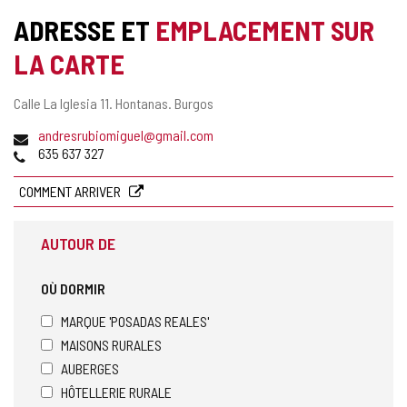
COMPLÉMENTAIRE
ADRESSE ET
EMPLACEMENT SUR
LA CARTE
Adresse
Calle La Iglesia 11.
Hontanas.
Burgos
postale
Adresse
andresrubiomiguel@gmail.com
de
Téléphones
635 637 327
courrier
électronique
COMMENT ARRIVER
AUTOUR DE
OÙ DORMIR
MARQUE 'POSADAS REALES'
MAISONS RURALES
AUBERGES
HÔTELLERIE RURALE