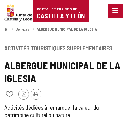
Portal
Passer au contenu
PORTAL DE TURISMO DE
Menu
de
CASTILLA Y LEÓN
fermé
Affich
Turismo
les
<
Services
ALBERGUE MUNICIPAL DE LA IGLESIA
optio
Accueil
de
de
naviga
Castilla
ACTIVITÉS TOURISTIQUES SUPPLÉMENTAIRES
y
ALBERGUE MUNICIPAL DE LA
León
IGLESIA
Version
Imprimer
Ajouter/retirer
PDF
le
contenu
ACTIVITÉ
Activités dédiées à remarquer la valeur du
de
patrimoine culturel ou naturel
cahiers
TOURISTIQUE