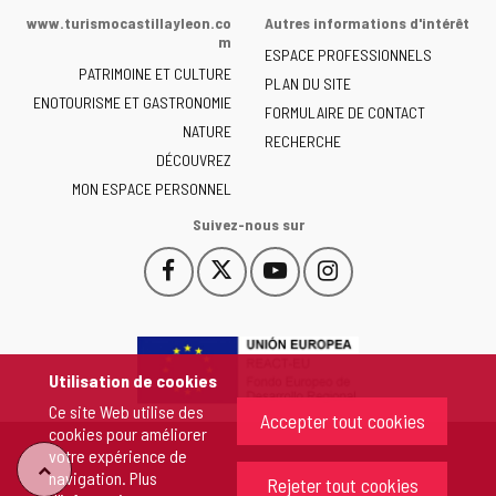
de
www.turismocastillayleon.co
Autres informations d'intérêt
la
m
ESPACE PROFESSIONNELS
Junta
PATRIMOINE ET CULTURE
de
PLAN DU SITE
ENOTOURISME ET GASTRONOMIE
Castilla
FORMULAIRE DE CONTACT
NATURE
y
RECHERCHE
León
DÉCOUVREZ
-
MON ESPACE PERSONNEL
Suivez-nous sur
Facebook
X
YouTube
Instagram
Este
Este
Este
Este
enlace
enlace
enlace
enlace
se
se
se
se
abrirá
abrirá
abrirá
abrirá
en
en
en
en
Utilisation de cookies
una
una
una
una
Ce site Web utilise des
ventana
ventana
ventana
ventana
Accepter tout cookies
cookies pour améliorer
nueva.
nueva.
nueva.
nueva.
votre expérience de
"Retour
navigation. Plus
Rejeter tout cookies