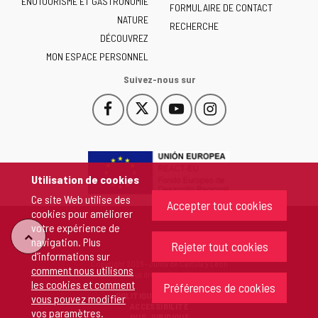
ENOTOURISME ET GASTRONOMIE
Castilla
FORMULAIRE DE CONTACT
NATURE
y
RECHERCHE
León
DÉCOUVREZ
-
MON ESPACE PERSONNEL
Suivez-nous sur
Facebook
X
YouTube
Instagram
Este
Este
Este
Este
enlace
enlace
enlace
enlace
se
se
se
se
abrirá
abrirá
abrirá
abrirá
en
en
en
en
Utilisation de cookies
una
una
una
una
Ce site Web utilise des
ventana
ventana
ventana
ventana
Accepter tout cookies
cookies pour améliorer
nueva.
nueva.
nueva.
nueva.
votre expérience de
"Retour
navigation. Plus
Rejeter tout cookies
d'informations sur
Copyright 2026 - Junta de Castilla y León
comment nous utilisons
au
Tous droits réservés
les cookies et comment
Préférences de cookies
POLITIQUE DE COOKIES
vous pouvez modifier
sommet"
ACCESSIBILITÉ
vos paramètres
.
AVIS JURIDIQUE