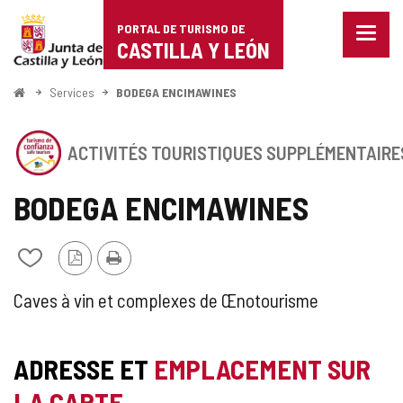
Portal
Passer au contenu
PORTAL DE TURISMO DE
Menu
de
CASTILLA Y LEÓN
fermé
Affich
Turismo
les
<
Services
BODEGA ENCIMAWINES
optio
Accueil
de
de
Cet
naviga
Castilla
ACTIVITÉS TOURISTIQUES SUPPLÉMENTAIRE
établissement
a
y
le
BODEGA ENCIMAWINES
SCEAU
León
DE
CONFIANCE
Version
Imprimer
Ajouter/retirer
TOURISTIQUE
PDF
le
DE
contenu
SCEAU
ACTIVITÉ
Caves à vin et complexes de Œnotourisme
CASTILLA
de
Y
cahiers
DE
TOURISTIQUE
LEÓN
ADRESSE ET
EMPLACEMENT SUR
TOURISME
COMPLÉMENTAIRE
LA CARTE