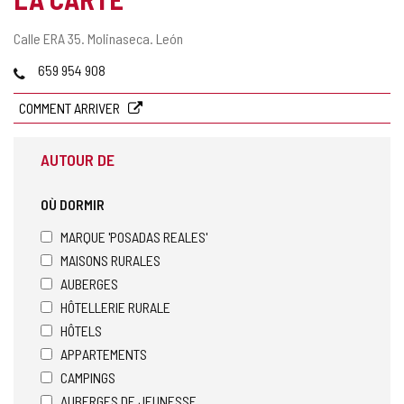
DE
CONFIANCE
Adresse
Calle ERA 35.
Molinaseca.
León
postale
Téléphones
659 954 908
COMMENT ARRIVER
AUTOUR DE
OÙ DORMIR
MARQUE 'POSADAS REALES'
MAISONS RURALES
AUBERGES
HÔTELLERIE RURALE
HÔTELS
APPARTEMENTS
CAMPINGS
AUBERGES DE JEUNESSE