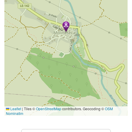
Leaflet
|
Tiles ©
OpenStreetMap
contributors. Geocoding ©
OSM
Nominatim
Prestations