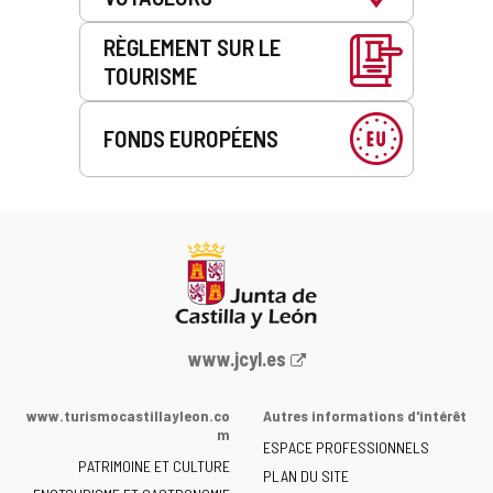
RÈGLEMENT SUR LE
TOURISME
FONDS EUROPÉENS
Portail
www.jcyl.es
Web
de
www.turismocastillayleon.co
Autres informations d'intérêt
la
m
ESPACE PROFESSIONNELS
Junta
PATRIMOINE ET CULTURE
de
PLAN DU SITE