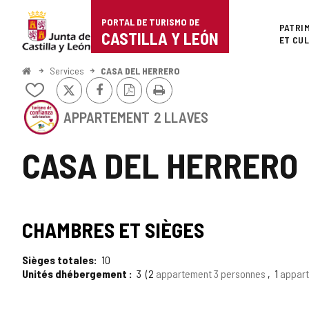
Portal
Passer au contenu
PORTAL DE TURISMO DE
Superi
PATRI
de
CASTILLA Y LEÓN
ET CU
Turismo
<
Services
CASA DEL HERRERO
Accueil
X
Facebook
Version
Imprimer
de
Ajouter/retirer
PDF
le
Cet
Castilla
contenu
APPARTEMENT
2 LLAVES
établissement
de
a
y
cahiers
le
CASA DEL HERRERO
SCEAU
León
DE
CONFIANCE
TOURISTIQUE
SCEAU
DE
CHAMBRES ET SIÈGES
CASTILLA
DE
Y
LEÓN
Sièges totales
10
TOURISME
Unités dhébergement
3
2
appartement 3 personnes
1
appar
DE