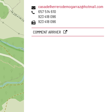
Adresse
casadelherrerodemogarraz@hotmail.com
de
Téléphones
657 514 610
courrier
923 418 096
électronique
Fax
923 418 096
COMMENT ARRIVER