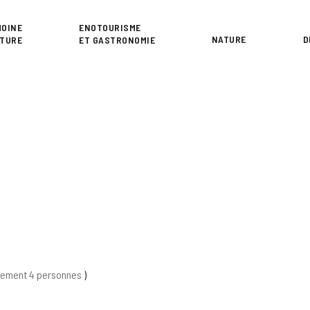
or
MOINE
ENOTOURISME
NATURE
D
LTURE
ET GASTRONOMIE
tement 4 personnes