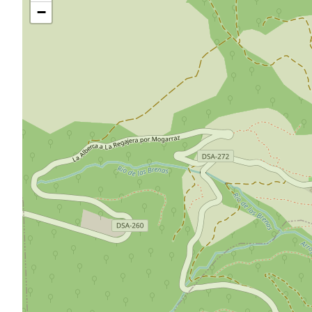
carte
−