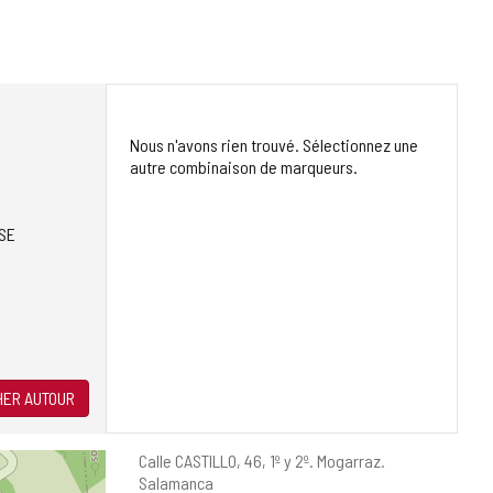
Nous n'avons rien trouvé. Sélectionnez une
autre combinaison de marqueurs.
SE
ER AUTOUR
Adresse
Calle CASTILLO, 46, 1º y 2º.
Mogarraz.
postale
Salamanca