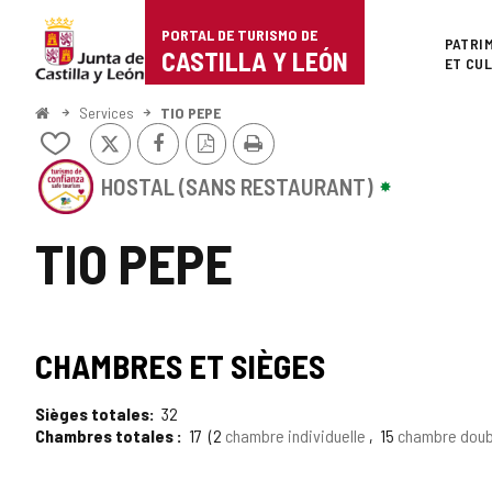
Portal
Passer au contenu
PORTAL DE TURISMO DE
Superi
PATRI
de
CASTILLA Y LEÓN
ET CU
Turismo
<
Services
TIO PEPE
Accueil
X
Facebook
Version
Imprimer
de
Ajouter/retirer
PDF
le
Cet
Castilla
contenu
HOSTAL (SANS RESTAURANT)
établissement
de
a
y
cahiers
le
TIO PEPE
SCEAU
León
DE
CONFIANCE
TOURISTIQUE
SCEAU
DE
CHAMBRES ET SIÈGES
CASTILLA
DE
Y
LEÓN
Sièges totales
32
TOURISME
Chambres totales
17
2
chambre individuelle
15
chambre dou
DE