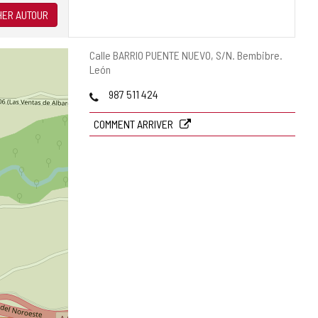
ER AUTOUR
Adresse
Calle BARRIO PUENTE NUEVO, S/N.
Bembibre.
postale
León
Téléphones
987 511 424
COMMENT ARRIVER