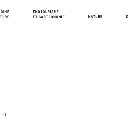
or
MOINE
ENOTOURISME
NATURE
D
LTURE
ET GASTRONOMIE
ble