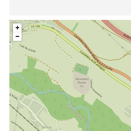
Sauter
+
la
carte
−