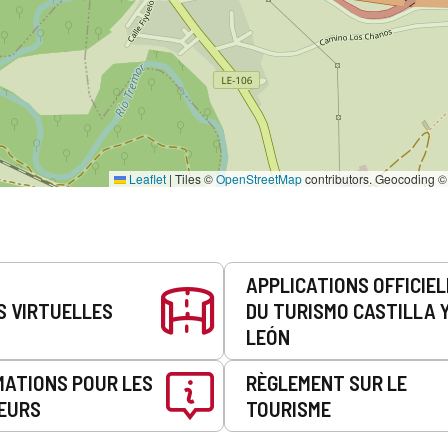
Leaflet
|
Tiles ©
OpenStreetMap
contributors. Geocoding 
APPLICATIONS OFFICIE
S VIRTUELLES
DU TURISMO CASTILLA 
LEÓN
MATIONS POUR LES
RÈGLEMENT SUR LE
EURS
TOURISME