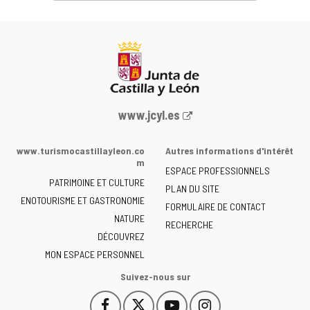
Portail
www.jcyl.es
Web
de
www.turismocastillayleon.co
Autres informations d'intérêt
la
m
ESPACE PROFESSIONNELS
Junta
PATRIMOINE ET CULTURE
de
PLAN DU SITE
ENOTOURISME ET GASTRONOMIE
Castilla
FORMULAIRE DE CONTACT
NATURE
y
RECHERCHE
León
DÉCOUVREZ
-
MON ESPACE PERSONNEL
Suivez-nous sur
Facebook
X
YouTube
Instagram