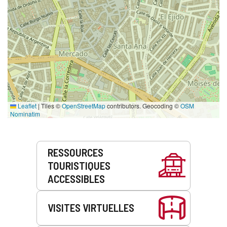
Leaflet
|
Tiles ©
OpenStreetMap
contributors. Geocoding ©
OSM
Nominatim
Prestations
RESSOURCES
de
TOURISTIQUES
service
ACCESSIBLES
VISITES VIRTUELLES