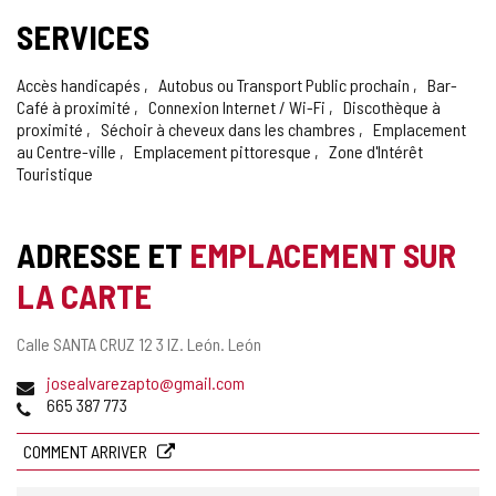
DE
SERVICES
CONFIANCE
Accès handicapés
Autobus ou Transport Public prochain
Bar-
Café à proximité
Connexion Internet / Wi-Fi
Discothèque à
proximité
Séchoir à cheveux dans les chambres
Emplacement
au Centre-ville
Emplacement pittoresque
Zone d'Intérêt
Touristique
ADRESSE ET
EMPLACEMENT SUR
LA CARTE
Adresse
Calle SANTA CRUZ 12 3 IZ.
León.
León
postale
Adresse
josealvarezapto@gmail.com
de
Téléphones
665 387 773
courrier
électronique
COMMENT ARRIVER