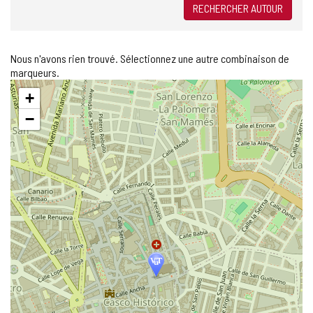
RECHERCHER AUTOUR
Nous n'avons rien trouvé. Sélectionnez une autre combinaison de
marqueurs.
Sauter
+
la
carte
−