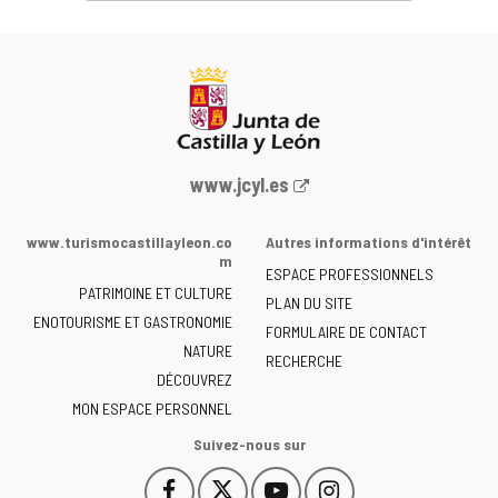
Portail
www.jcyl.es
Web
de
www.turismocastillayleon.co
Autres informations d'intérêt
la
m
ESPACE PROFESSIONNELS
Junta
PATRIMOINE ET CULTURE
de
PLAN DU SITE
ENOTOURISME ET GASTRONOMIE
Castilla
FORMULAIRE DE CONTACT
NATURE
y
RECHERCHE
León
DÉCOUVREZ
-
MON ESPACE PERSONNEL
Suivez-nous sur
Facebook
X
YouTube
Instagram