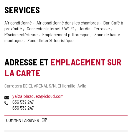
DE
SERVICES
CONFIANCE
Air conditionné
Air conditionné dans les chambres
Bar-Café à
proximité
Connexion Internet / Wi-Fi
Jardin - Terrasse
Piscine extérieure
Emplacement pittoresque
Zone de haute
montagne
Zone d'Intérêt Touristique
ADRESSE ET
EMPLACEMENT SUR
LA CARTE
Adresse
Carretera DE EL ARENAL S/N.
El Hornillo.
Ávila
postale
Adresse
yaiza.blazquez@icloud.com
de
Téléphones
636 539 247
courrier
636 539 247
électronique
COMMENT ARRIVER