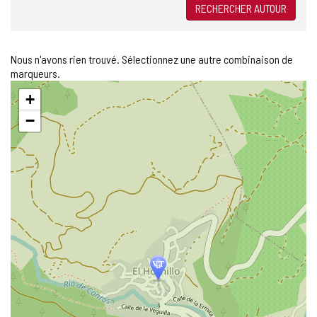
RECHERCHER AUTOUR
Nous n'avons rien trouvé. Sélectionnez une autre combinaison de
marqueurs.
Sauter
+
la
carte
−