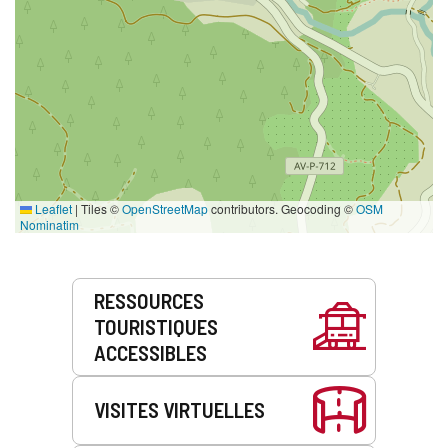
Leaflet
|
Tiles ©
OpenStreetMap
contributors. Geocoding ©
OSM
Nominatim
Prestations
RESSOURCES
de
TOURISTIQUES
service
ACCESSIBLES
VISITES VIRTUELLES