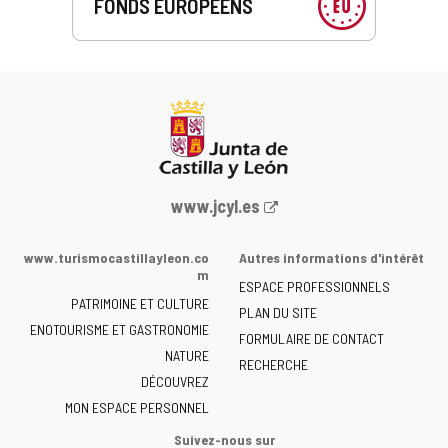
FONDS EUROPÉENS
Portail
www.jcyl.es
Web
de
www.turismocastillayleon.co
Autres informations d'intérêt
la
m
ESPACE PROFESSIONNELS
Junta
PATRIMOINE ET CULTURE
de
PLAN DU SITE
ENOTOURISME ET GASTRONOMIE
Castilla
FORMULAIRE DE CONTACT
NATURE
y
RECHERCHE
León
DÉCOUVREZ
-
MON ESPACE PERSONNEL
Suivez-nous sur