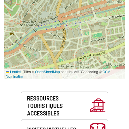
Leaflet
|
Tiles ©
OpenStreetMap
contributors. Geocoding ©
OSM
Nominatim
Prestations
RESSOURCES
de
TOURISTIQUES
service
ACCESSIBLES