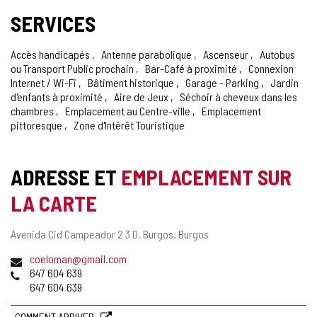
DE
SERVICES
CONFIANCE
Accès handicapés
Antenne parabolique
Ascenseur
Autobus
ou Transport Public prochain
Bar-Café à proximité
Connexion
Internet / Wi-Fi
Bâtiment historique
Garage - Parking
Jardin
d'enfants à proximité
Aire de Jeux
Séchoir à cheveux dans les
chambres
Emplacement au Centre-ville
Emplacement
pittoresque
Zone d'Intérêt Touristique
ADRESSE ET
EMPLACEMENT SUR
LA CARTE
Adresse
Avenida Cid Campeador 2 3 D.
Burgos.
Burgos
postale
Adresse
coeloman@gmail.com
de
Téléphones
647 604 639
courrier
647 604 639
électronique
COMMENT ARRIVER