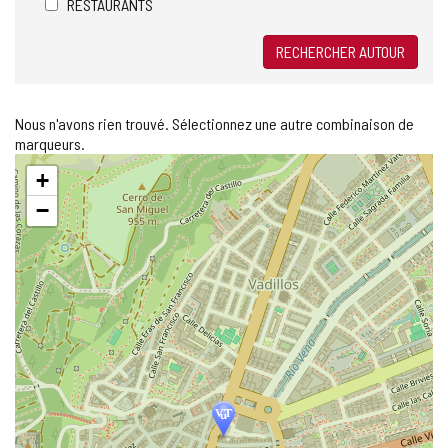
RESTAURANTS
RECHERCHER AUTOUR
Nous n'avons rien trouvé. Sélectionnez une autre combinaison de
marqueurs.
Sauter
+
la
carte
−