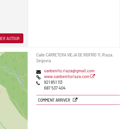
ER AUTOUR
Adresse
Calle CARRETERA VIEJA DE RIOFRÍO 11.
Riaza.
postale
Segovia
Adresse
sanbenito.riaza@gmail.com
de
Page
www.sanbenitoriaza.com
courrier
Web
Téléphones
921 851 113
électronique
687 537 404
COMMENT ARRIVER