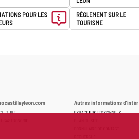
LEÓN
MATIONS POUR LES
RÈGLEMENT SUR LE
EURS
TOURISME
ocastillayleon.com
Autres informations d'intér
 CULTURE
ESPACE PROFESSIONNELS
ET GASTRONOMIE
PLAN DU SITE
FORMULAIRE DE CONTACT
RECHERCHE