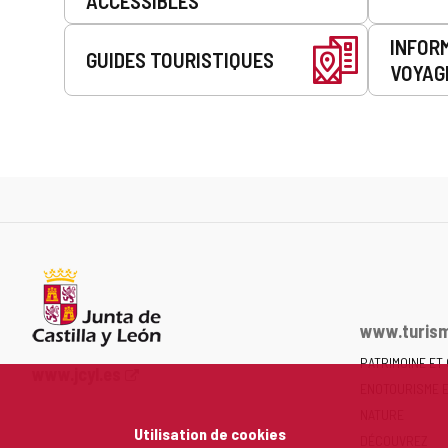
ACCESSIBLES
INFOR
GUIDES TOURISTIQUES
VOYAG
www.turism
PATRIMOINE ET
Portail
www.jcyl.es
ENOTOURISME 
Web
de
NATURE
Utilisation de cookies
la
DÉCOUVREZ