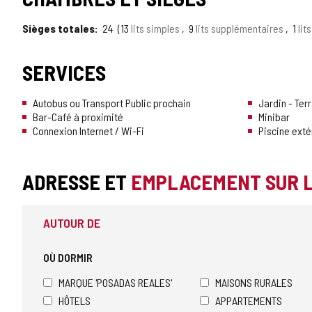
DE
Sièges totales
24
13
lits simples
9
lits supplémentaires
1
lit
TOURISME
DE
SERVICES
CONFIANCE
Autobus ou Transport Public prochain
Jardin - Ter
Bar-Café à proximité
Minibar
Connexion Internet / Wi-Fi
Piscine exté
ADRESSE ET
EMPLACEMENT SUR 
AUTOUR DE
OÙ DORMIR
MARQUE 'POSADAS REALES'
MAISONS RURALES
HÔTELS
APPARTEMENTS