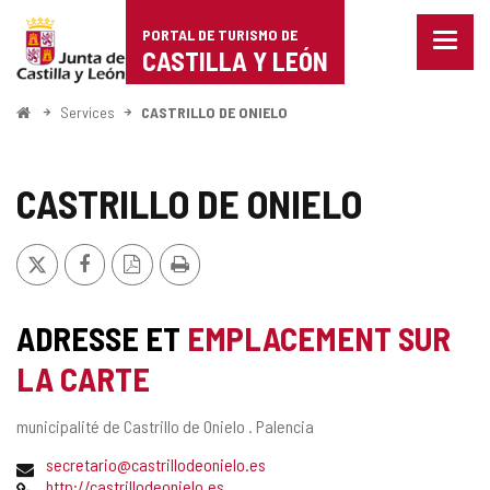
Portal
Passer au contenu
PORTAL DE TURISMO DE
Menu
de
CASTILLA Y LEÓN
fermé
Affich
Turismo
les
<
Services
CASTRILLO DE ONIELO
optio
Accueil
de
de
naviga
Castilla
CASTRILLO DE ONIELO
y
X
Facebook
Version
Imprimer
León
PDF
ADRESSE ET
EMPLACEMENT SUR
LA CARTE
Adresse
municipalité de Castrillo de Onielo .
Palencia
postale
Adresse
secretario@castrillodeonielo.es
de
Page
http://castrillodeonielo.es