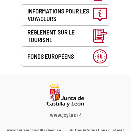
INFORMATIONS POUR LES
VOYAGEURS
RÈGLEMENT SUR LE
TOURISME
FONDS EUROPÉENS
Portail
www.jcyl.es
Web
de
www.turismocastillayleon.co
Autres informations d'intérêt