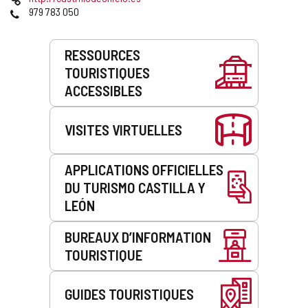
courrier
Web
Téléphones
979 783 050
électronique
Prestations
RESSOURCES
de
TOURISTIQUES
service
ACCESSIBLES
VISITES VIRTUELLES
APPLICATIONS OFFICIELLES
DU TURISMO CASTILLA Y
LEÓN
BUREAUX D’INFORMATION
TOURISTIQUE
GUIDES TOURISTIQUES