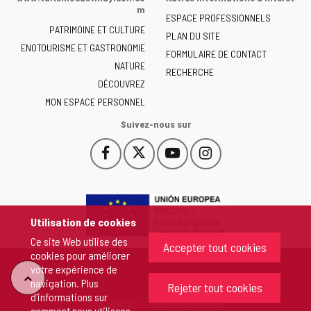
la
m
ESPACE PROFESSIONNELS
Junta
PATRIMOINE ET CULTURE
de
PLAN DU SITE
ENOTOURISME ET GASTRONOMIE
Castilla
FORMULAIRE DE CONTACT
NATURE
y
RECHERCHE
León
DÉCOUVREZ
-
MON ESPACE PERSONNEL
Suivez-nous sur
Facebook
X
YouTube
Instagram
Este
Este
Este
Este
enlace
enlace
enlace
enlace
se
se
se
se
abrirá
abrirá
abrirá
abrirá
en
en
en
en
Utilisation de cookies
una
una
una
una
Ce site Web utilise des
ventana
ventana
ventana
ventana
Accepter tout cookies
cookies pour améliorer
nueva.
nueva.
nueva.
nueva.
votre expérience de
"Retour
navigation. Plus
Rejeter tout cookies
d'informations sur
Copyright 2026 - Junta de Castilla y León
comment nous utilisons
au