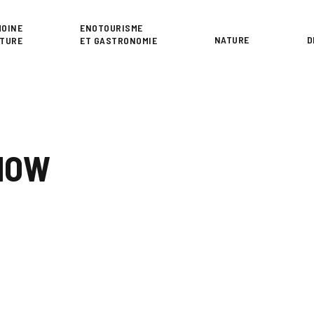
or
MOINE
ENOTOURISME
NATURE
D
LTURE
ET GASTRONOMIE
HOW