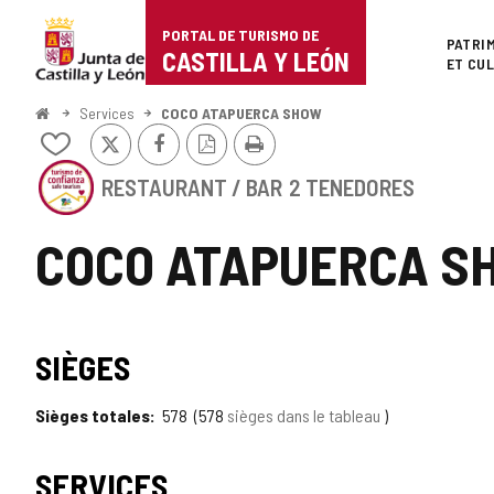
Portal
Passer au contenu
PORTAL DE TURISMO DE
Superi
PATRI
de
CASTILLA Y LEÓN
ET CU
Turismo
<
Services
COCO ATAPUERCA SHOW
Accueil
X
Facebook
Version
Imprimer
de
Ajouter/retirer
PDF
le
Cet
Castilla
contenu
RESTAURANT / BAR
2 TENEDORES
établissement
de
a
y
cahiers
le
COCO ATAPUERCA S
SCEAU
León
DE
CONFIANCE
TOURISTIQUE
SCEAU
DE
SIÈGES
CASTILLA
DE
Y
LEÓN
Sièges totales
578
578
sièges dans le tableau
TOURISME
DE
SERVICES