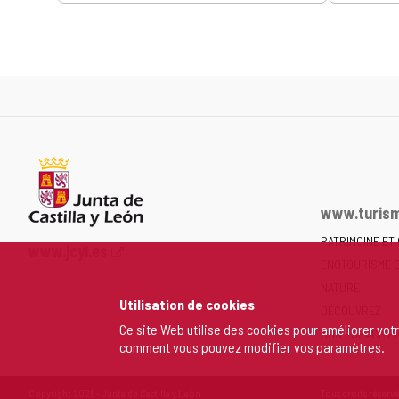
www.turism
PATRIMOINE ET
Portail
www.jcyl.es
ENOTOURISME 
Web
de
NATURE
Utilisation de cookies
la
DÉCOUVREZ
Junta
Ce site Web utilise des cookies pour améliorer vot
MON ESPACE P
comment vous pouvez modifier vos paramètres
.
de
Castilla
y
Copyright 2026 - Junta de Castilla y León
Tous droits réservé