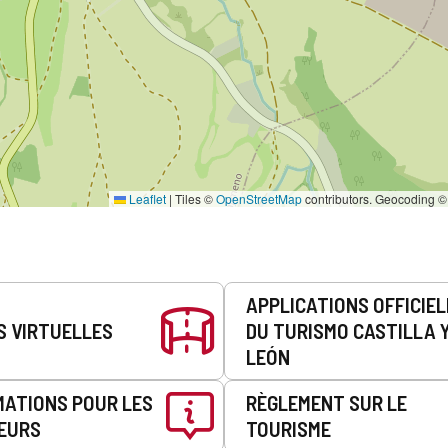
Leaflet
|
Tiles ©
OpenStreetMap
contributors. Geocoding 
APPLICATIONS OFFICIE
S VIRTUELLES
DU TURISMO CASTILLA 
LEÓN
MATIONS POUR LES
RÈGLEMENT SUR LE
EURS
TOURISME