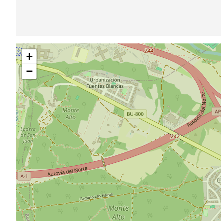
Sauter
+
la
carte
−