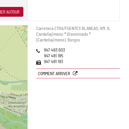
ER AUTOUR
Adresse
Carretera CTRA/FUENTES BLANCAS, KM. 6.
postale
Cardeñajimeno * Diseminado *
(Cardeñajimeno).
Burgos
Téléphones
947 483 603
947 481 195
Fax
947 481 193
COMMENT ARRIVER