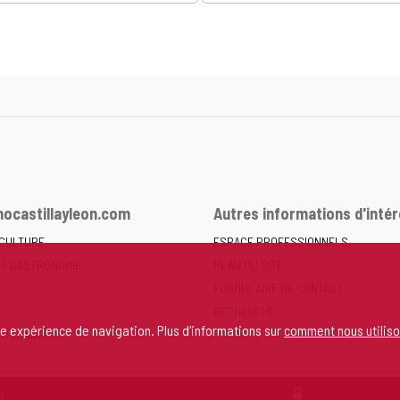
ocastillayleon.com
Autres informations d'intér
 CULTURE
ESPACE PROFESSIONNELS
ET GASTRONOMIE
PLAN DU SITE
FORMULAIRE DE CONTACT
RECHERCHE
re expérience de navigation. Plus d'informations sur
comment nous utiliso
ERSONNEL
s