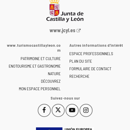
Portail
www.jcyl.es
Web
de
www.turismocastillayleon.co
Autres informations d'intérêt
la
m
ESPACE PROFESSIONNELS
Junta
PATRIMOINE ET CULTURE
de
PLAN DU SITE
ENOTOURISME ET GASTRONOMIE
Castilla
FORMULAIRE DE CONTACT
NATURE
y
RECHERCHE
León
DÉCOUVREZ
-
MON ESPACE PERSONNEL
Suivez-nous sur
Facebook
X
YouTube
Instagram
Este
Este
Este
Este
enlace
enlace
enlace
enlace
se
se
se
se