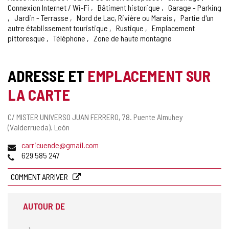
Connexion Internet / Wi-Fi
Bâtiment historique
Garage - Parking
Jardin - Terrasse
Nord de Lac, Rivière ou Marais
Partie d'un
autre établissement touristique
Rustique
Emplacement
pittoresque
Téléphone
Zone de haute montagne
ADRESSE ET
EMPLACEMENT SUR
LA CARTE
Adresse
C/ MISTER UNIVERSO JUAN FERRERO, 78.
Puente Almuhey
postale
(Valderrueda).
León
Adresse
carricuende@gmail.com
de
Téléphones
629 585 247
courrier
électronique
COMMENT ARRIVER
AUTOUR DE