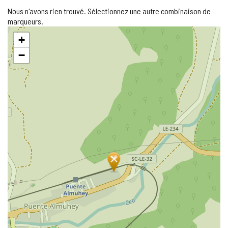
Nous n'avons rien trouvé. Sélectionnez une autre combinaison de
marqueurs.
Sauter
+
la
carte
−