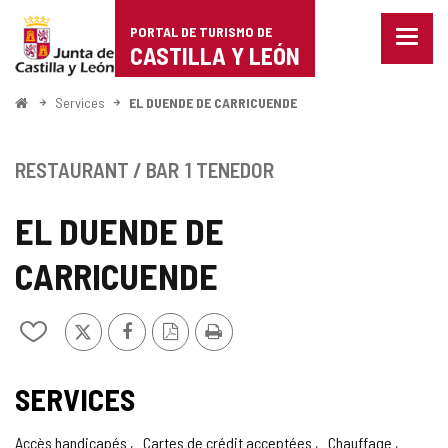
Portal
Passer au contenu
PORTAL DE TURISMO DE
Menu
de
CASTILLA Y LEÓN
fermé
Affich
Turismo
les
<
Services
EL DUENDE DE CARRICUENDE
optio
Accueil
de
de
naviga
Castilla
RESTAURANT / BAR
1 TENEDOR
y
EL DUENDE DE
León
CARRICUENDE
X
Facebook
Version
Imprimer
Ajouter/retirer
PDF
le
contenu
de
SERVICES
cahiers
Accès handicapés
Cartes de crédit acceptées
Chauffage