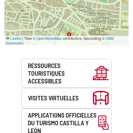
Leaflet
|
Tiles ©
OpenStreetMap
contributors. Geocoding ©
OSM
Nominatim
Prestations
RESSOURCES
de
TOURISTIQUES
service
ACCESSIBLES
VISITES VIRTUELLES
APPLICATIONS OFFICIELLES
DU TURISMO CASTILLA Y
LEÓN