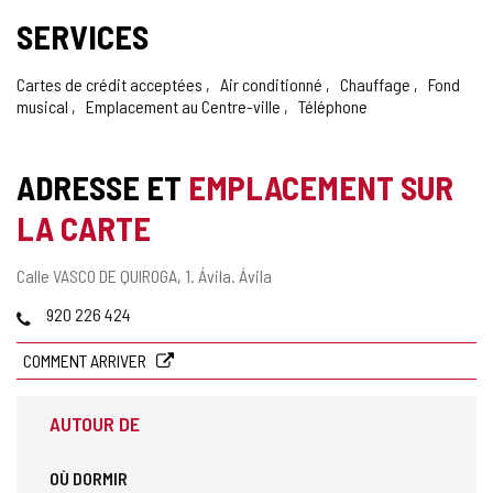
DE
SERVICES
CONFIANCE
Cartes de crédit acceptées
Air conditionné
Chauffage
Fond
musical
Emplacement au Centre-ville
Téléphone
ADRESSE ET
EMPLACEMENT SUR
LA CARTE
Adresse
Calle VASCO DE QUIROGA, 1.
Ávila.
Ávila
postale
Téléphones
920 226 424
COMMENT ARRIVER
AUTOUR DE
OÙ DORMIR