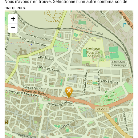
Nous n'avons rien trouvé. Sélectionnez une autre combinaison de
marqueurs.
Sauter
+
la
carte
−