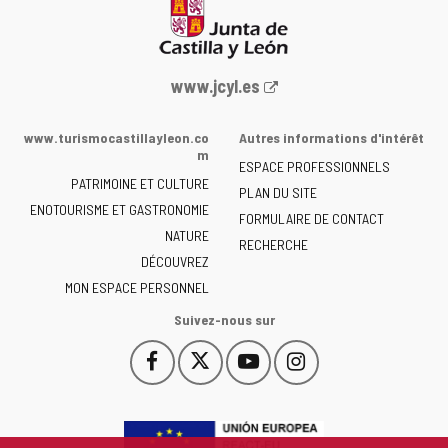
Portail
www.jcyl.es
Web
de
www.turismocastillayleon.co
Autres informations d'intérêt
la
m
ESPACE PROFESSIONNELS
Junta
PATRIMOINE ET CULTURE
de
PLAN DU SITE
ENOTOURISME ET GASTRONOMIE
Castilla
FORMULAIRE DE CONTACT
NATURE
y
RECHERCHE
León
DÉCOUVREZ
-
MON ESPACE PERSONNEL
Suivez-nous sur
Facebook
X
YouTube
Instagram
Este
Este
Este
Este
enlace
enlace
enlace
enlace
se
se
se
se
abrirá
abrirá
abrirá
abrirá