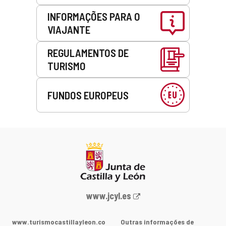
INFORMAÇÕES PARA O
VIAJANTE
REGULAMENTOS DE
TURISMO
FUNDOS EUROPEUS
Portal
www.jcyl.es
Web
da
www.turismocastillayleon.co
Outras informações de