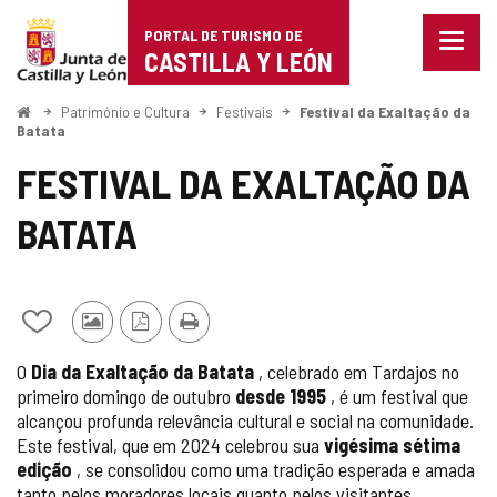
Portal
Ir para o conteúdo
PORTAL DE TURISMO DE
Menu
de
CASTILLA Y LEÓN
fecha
Mostr
Turismo
opçõe
Começo
Património e Cultura
Festivais
Festival da Exaltação da
de
Batata
de
naveg
FESTIVAL DA EXALTAÇÃO DA
Castilla
BATATA
y
León
Adicionar
Fotos
Versão
Imprimir
/
de
PDF
O
Dia da Exaltação da Batata
, celebrado em Tardajos no
remover
outros
primeiro domingo de outubro
desde 1995
, é um festival que
de
turistas
alcançou profunda relevância cultural e social na comunidade.
meus
cadernos
Este festival, que em 2024 celebrou sua
vigésima sétima
edição
, se consolidou como uma tradição esperada e amada
tanto pelos moradores locais quanto pelos visitantes,