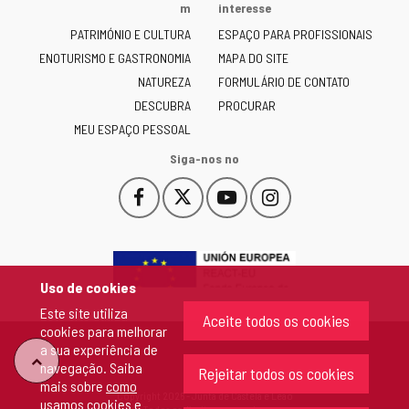
Junta
m
interesse
de
PATRIMÓNIO E CULTURA
ESPAÇO PARA PROFISSIONAIS
Castilla
ENOTURISMO E GASTRONOMIA
MAPA DO SITE
y
NATUREZA
FORMULÁRIO DE CONTATO
León
-
DESCUBRA
PROCURAR
MEU ESPAÇO PESSOAL
Siga-nos no
Facebook
X
YouTube
Instagram
Este
Este
Este
Este
enlace
enlace
enlace
enlace
se
se
se
se
abrirá
abrirá
abrirá
abrirá
en
en
en
en
Uso de cookies
una
una
una
una
Este site utiliza
ventana
ventana
ventana
ventana
Aceite todos os cookies
cookies para melhorar
nueva.
nueva.
nueva.
nueva.
a sua experiência de
"Voltar
navegação. Saiba
Rejeitar todos os cookies
mais sobre
como
Copyright 2026 - Junta de Castela e Leão
usamos cookies e
ao