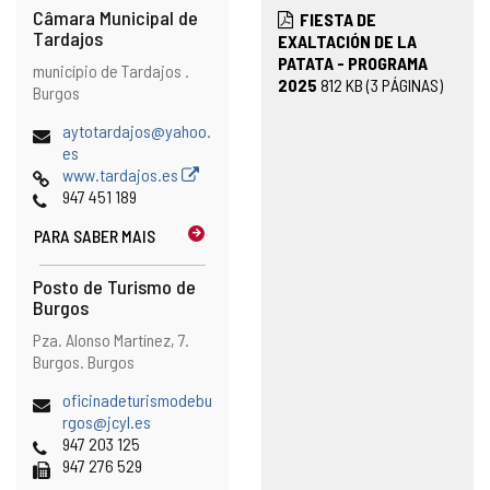
Câmara Municipal de
FIESTA DE
Tardajos
EXALTACIÓN DE LA
PATATA - PROGRAMA
Endereço
Endereço
município de Tardajos .
2025
812
KB
(3 PÁGINAS)
postal
Burgos
Endereço
aytotardajos@yahoo.
de
es
email
Pagina
www.tardajos.es
web
Telefones
947 451 189
PARA SABER MAIS
Posto de Turismo de
Burgos
Endereço
Endereço
Pza. Alonso Martínez, 7.
postal
Burgos.
Burgos
Endereço
oficinadeturismodebu
de
rgos@jcyl.es
email
Telefones
947 203 125
Fax
947 276 529