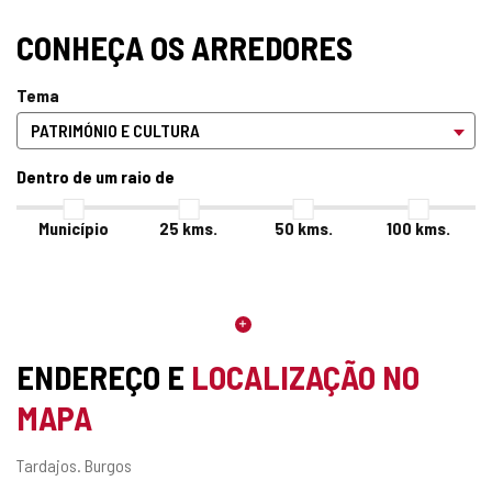
CONHEÇA OS ARREDORES
Tema
Dentro de um raio de
Município
25
kms.
50
kms.
100
kms.
ENDEREÇO E
LOCALIZAÇÃO NO
MAPA
Endereço
Tardajos.
Burgos
postal