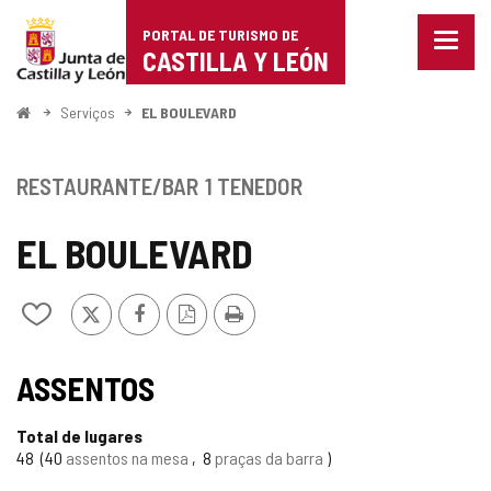
Portal
Ir para o conteúdo
PORTAL DE TURISMO DE
Menu
de
CASTILLA Y LEÓN
fecha
Mostr
Turismo
opçõe
Começo
Serviços
EL BOULEVARD
de
de
naveg
Castilla
RESTAURANTE/BAR
1 TENEDOR
y
EL BOULEVARD
León
x
Facebook
Versão
Imprimir
Adicionar
PDF
/
remover
de
ASSENTOS
meus
cadernos
Total de lugares
48
40
assentos na mesa
8
praças da barra