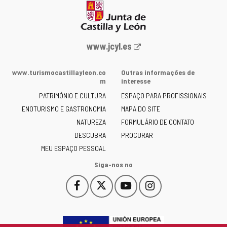
Portal
www.jcyl.es
Web
da
www.turismocastillayleon.co
Outras informações de
Junta
m
interesse
de
PATRIMÓNIO E CULTURA
ESPAÇO PARA PROFISSIONAIS
Castilla
ENOTURISMO E GASTRONOMIA
MAPA DO SITE
y
NATUREZA
FORMULÁRIO DE CONTATO
León
-
DESCUBRA
PROCURAR
MEU ESPAÇO PESSOAL
Siga-nos no
Facebook
X
YouTube
Instagram
Este
Este
Este
Este
enlace
enlace
enlace
enlace
se
se
se
se
abrirá
abrirá
abrirá
abrirá