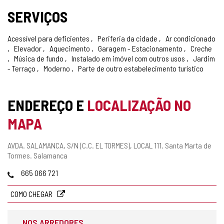
SERVIÇOS
Acessível para deficientes
Periferia da cidade
Ar condicionado
Elevador
Aquecimento
Garagem - Estacionamento
Creche
Música de fundo
Instalado em imóvel com outros usos
Jardim
- Terraço
Moderno
Parte de outro estabelecimento turístico
ENDEREÇO E
LOCALIZAÇÃO NO
MAPA
Endereço
AVDA. SALAMANCA, S/N (C.C. EL TORMES), LOCAL 111.
Santa Marta de
postal
Tormes.
Salamanca
Telefones
665 066 721
COMO CHEGAR
NOS ARREDORES