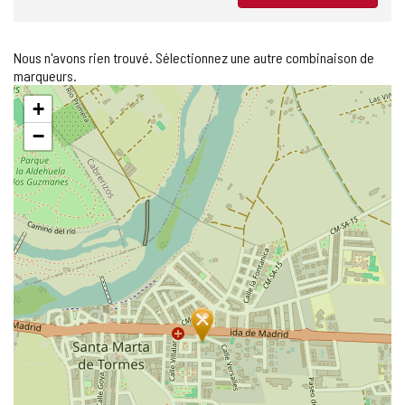
Nous n'avons rien trouvé. Sélectionnez une autre combinaison de
marqueurs.
Sauter
+
la
carte
−