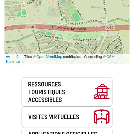
Leaflet
|
Tiles ©
OpenStreetMap
contributors. Geocoding ©
OSM
Nominatim
Prestations
RESSOURCES
de
TOURISTIQUES
service
ACCESSIBLES
VISITES VIRTUELLES
APPLICATIONS OFFICIELLES