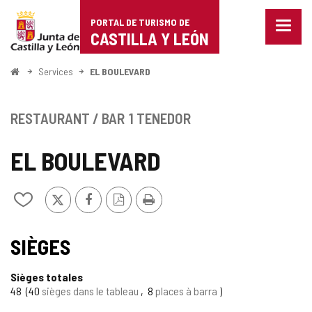
Portal
Passer au contenu
PORTAL DE TURISMO DE
Menu
de
CASTILLA Y LEÓN
fermé
Affich
Turismo
les
<
Services
EL BOULEVARD
optio
Accueil
de
de
naviga
Castilla
RESTAURANT / BAR
1 TENEDOR
y
EL BOULEVARD
León
X
Facebook
Version
Imprimer
Ajouter/retirer
PDF
le
contenu
de
SIÈGES
cahiers
Sièges totales
48
40
sièges dans le tableau
8
places à barra