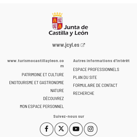
Portail
www.jcyl.es
Web
de
www.turismocastillayleon.co
Autres informations d'intérêt
la
m
ESPACE PROFESSIONNELS
Junta
PATRIMOINE ET CULTURE
de
PLAN DU SITE
ENOTOURISME ET GASTRONOMIE
Castilla
FORMULAIRE DE CONTACT
NATURE
y
RECHERCHE
León
DÉCOUVREZ
-
MON ESPACE PERSONNEL
Suivez-nous sur
Facebook
X
YouTube
Instagram
Este
Este
Este
Este