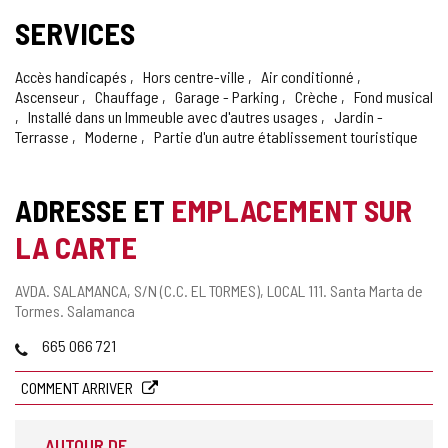
SERVICES
Accès handicapés
Hors centre-ville
Air conditionné
Ascenseur
Chauffage
Garage - Parking
Crèche
Fond musical
Installé dans un Immeuble avec d'autres usages
Jardin -
Terrasse
Moderne
Partie d'un autre établissement touristique
ADRESSE ET
EMPLACEMENT SUR
LA CARTE
Adresse
AVDA. SALAMANCA, S/N (C.C. EL TORMES), LOCAL 111.
Santa Marta de
postale
Tormes.
Salamanca
Téléphones
665 066 721
COMMENT ARRIVER
AUTOUR DE