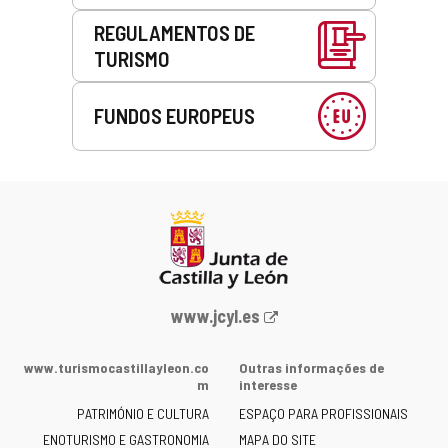
REGULAMENTOS DE
TURISMO
FUNDOS EUROPEUS
Portal
www.jcyl.es
Web
da
www.turismocastillayleon.co
Outras informações de
Junta
m
interesse
de
PATRIMÓNIO E CULTURA
ESPAÇO PARA PROFISSIONAIS
Castilla
ENOTURISMO E GASTRONOMIA
MAPA DO SITE
y