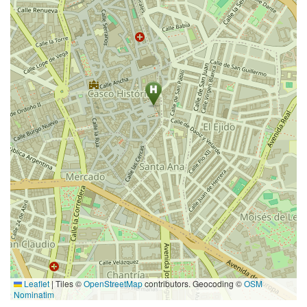
Leaflet
|
Tiles ©
OpenStreetMap
contributors. Geocoding ©
OSM
Nominatim