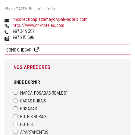
Endereço
Plaza MAYOR 15.
León.
León
postal
Endereço
nhcollectionplazamayor@nh-hotels.com
de
Pagina
http://www.nh-hoteles.com
email
web
Telefones
987 344 357
Fax
987 215 596
COMO CHEGAR
NOS ARREDORES
ONDE DORMIR
MARCA 'POSADAS REALES'
CASAS RURAIS
POSADAS
HOTÉIS RURAIS
HOTÉIS
APARTAMENTOS