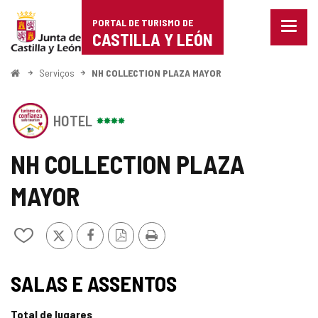
Portal
Ir para o conteúdo
PORTAL DE TURISMO DE
Menu
de
CASTILLA Y LEÓN
fecha
Mostr
Turismo
opçõe
Começo
Serviços
NH COLLECTION PLAZA MAYOR
de
de
naveg
Este
Castilla
HOTEL
estabelecimento
possui
y
o
NH COLLECTION PLAZA
SELO
León
DE
MAYOR
CONFIANçA
TURíSTICA
CASTILLA
x
Facebook
Versão
Imprimir
Adicionar
Y
PDF
/
LE
remover
u00D3N
SELO
de
SALAS E ASSENTOS
meus
TURISMO
cadernos
Total de lugares