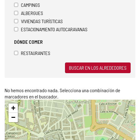
CAMPINGS
ALBERGUES
VIVIENDAS TURÍSTICAS
ESTACIONAMIENTO AUTOCARAVANAS
DÓNDE COMER
RESTAURANTES
BUSCAR EN LOS ALREDEDORES
No hemos encontrado nada. Selecciona una combinación de
marcadores en el buscador.
Saltar
+
mapa
−