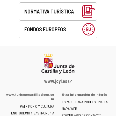
NORMATIVA TURÍSTICA
FONDOS EUROPEOS
Portal
www.jcyl.es
web
de
www.turismocastillayleon.co
Otra información de interés
la
m
ESPACIO PARA PROFESIONALES
Junta
PATRIMONIO Y CULTURA
de
MAPA WEB
ENOTURISMO Y GASTRONOMÍA
Castilla
FORMULARIO DE CONTACTO