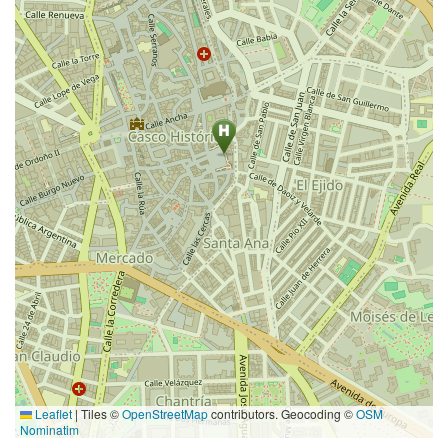
Leaflet
|
Tiles ©
OpenStreetMap
contributors. Geocoding ©
OSM
Nominatim