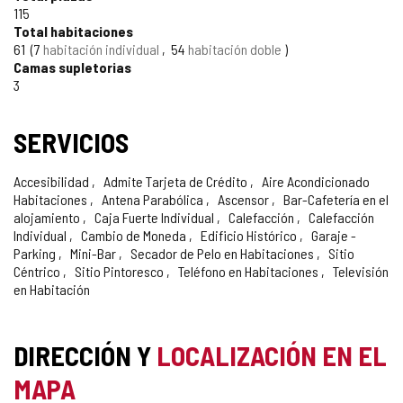
DE
115
Total habitaciones
CONFIANZA
61
7
habitación individual
54
habitación doble
Camas supletorias
3
SERVICIOS
Accesibilidad
Admite Tarjeta de Crédito
Aire Acondicionado
Habitaciones
Antena Parabólica
Ascensor
Bar-Cafetería en el
alojamiento
Caja Fuerte Individual
Calefacción
Calefacción
Individual
Cambio de Moneda
Edificio Histórico
Garaje -
Parking
Mini-Bar
Secador de Pelo en Habitaciones
Sitio
Céntrico
Sitio Pintoresco
Teléfono en Habitaciones
Televisión
en Habitación
DIRECCIÓN Y
LOCALIZACIÓN EN EL
MAPA