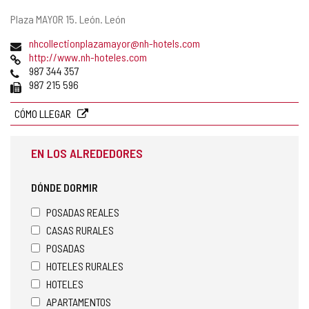
Dirección
Plaza MAYOR 15.
León.
León
postal
Dirección
nhcollectionplazamayor@nh-hotels.com
de
Página
http://www.nh-hoteles.com
correo
Web
Teléfonos
987 344 357
electrónico
Fax
987 215 596
CÓMO LLEGAR
EN LOS ALREDEDORES
DÓNDE DORMIR
POSADAS REALES
CASAS RURALES
POSADAS
HOTELES RURALES
HOTELES
APARTAMENTOS