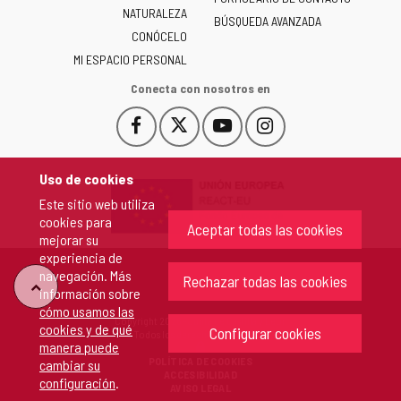
NATURALEZA
y
BÚSQUEDA AVANZADA
León
CONÓCELO
-
MI ESPACIO PERSONAL
Conecta con nosotros en
Facebook
X
YouTube
Instagram
Este
Este
Este
Este
enlace
enlace
enlace
enlace
se
se
se
se
Uso de cookies
abrirá
abrirá
abrirá
abrirá
Este sitio web utiliza
en
en
en
en
cookies para
una
una
una
una
Aceptar todas las cookies
mejorar su
ventana
ventana
ventana
ventana
experiencia de
nueva.
nueva.
nueva.
nueva.
navegación. Más
Rechazar todas las cookies
"Volver
información sobre
cómo usamos las
Copyright 2026 - Junta de Castilla y León
cookies y de qué
arriba"
Configurar cookies
Todos los derechos reservados.
manera puede
POLÍTICA DE COOKIES
cambiar su
ACCESIBILIDAD
configuración
.
AVISO LEGAL