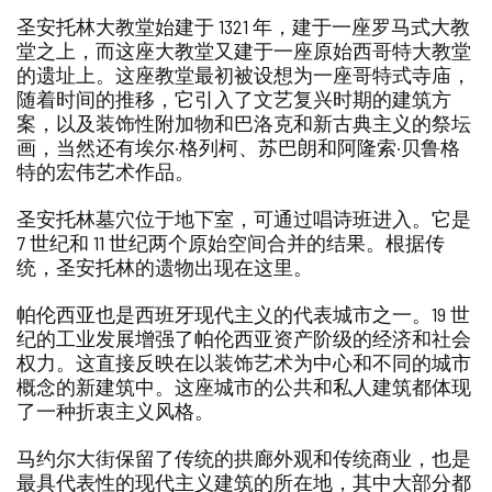
圣安托林大教堂始建于 1321 年，建于一座罗马式大教
堂之上，而这座大教堂又建于一座原始西哥特大教堂
的遗址上。这座教堂最初被设想为一座哥特式寺庙，
随着时间的推移，它引入了文艺复兴时期的建筑方
案，以及装饰性附加物和巴洛克和新古典主义的祭坛
画，当然还有埃尔·格列柯、苏巴朗和阿隆索·贝鲁格
特的宏伟艺术作品。
圣安托林墓穴位于地下室，可通过唱诗班进入。它是
7 世纪和 11 世纪两个原始空间合并的结果。根据传
统，圣安托林的遗物出现在这里。
帕伦西亚也是西班牙现代主义的代表城市之一。19 世
纪的工业发展增强了帕伦西亚资产阶级的经济和社会
权力。这直接反映在以装饰艺术为中心和不同的城市
概念的新建筑中。这座城市的公共和私人建筑都体现
了一种折衷主义风格。
马约尔大街保留了传统的拱廊外观和传统商业，也是
最具代表性的现代主义建筑的所在地，其中大部分都