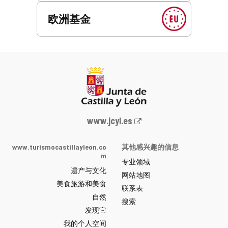
欧洲基金
Junta
www.jcyl.es
de
Castilla
www.turismocastillayleon.co
其他感兴趣的信息
y
m
专业领域
León
遗产与文化
网
网站地图
美食旅游和美食
站
联系表
自然
门
搜索
户
发现它
-
我的个人空间