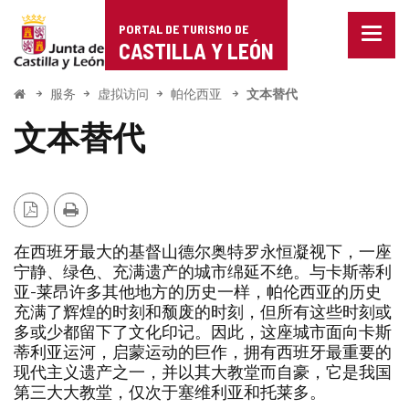
Portal
跳至内容
PORTAL DE TURISMO DE
菜
de
CASTILLA Y LEÓN
单
已
Turismo
关
开
此
服务
虚拟访问
帕伦西亚
文本替代
闭。
始
链
de
接
显
文本替代
会
示
Castilla
打
导
开
航
一
y
个
选
新
项
PDF
打
León
窗
版
印
口。
在西班牙最大的基督山德尔奥特罗永恒凝视下，一座
本
宁静、绿色、充满遗产的城市绵延不绝。与卡斯蒂利
亚-莱昂许多其他地方的历史一样，帕伦西亚的历史
充满了辉煌的时刻和颓废的时刻，但所有这些时刻或
多或少都留下了文化印记。因此，这座城市面向卡斯
蒂利亚运河，启蒙运动的巨作，拥有西班牙最重要的
现代主义遗产之一，并以其大教堂而自豪，它是我国
第三大大教堂，仅次于塞维利亚和托莱多。