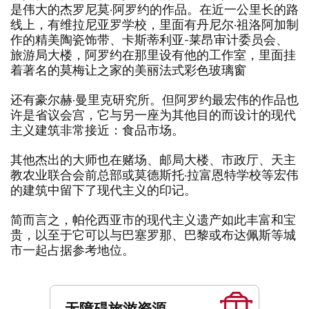
是伟大的杰罗尼莫·阿罗约的作品。在近一公里长的路
线上，有维拉尼亚罗学校，里面有丹尼尔·祖洛阿加制
作的精美陶瓷饰带、卡斯蒂利亚-莱昂审计委员会、
旅游局大楼，阿罗约在那里设有他的工作室，里面挂
着著名的莫梅让之家的美丽法式彩色玻璃窗
还有豪尔赫·曼里克研究所。但阿罗约最宏伟的作品也
许是省议会宫，它与另一座为其他目的而设计的现代
主义建筑非常接近：食品市场。
其他杰出的大师也在赌场、邮局大楼、市政厅、天主
教农业联合会前总部或莫德斯托·拉富恩特学校等宏伟
的建筑中留下了现代主义的印记。
简而言之，帕伦西亚市的现代主义遗产如此丰富和宝
贵，以至于它可以与巴塞罗那、巴黎或布达佩斯等城
市一起占据参考地位。
服
务
无障碍旅游资源