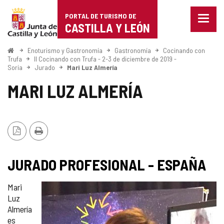
Portal
Saltar al contenido
PORTAL DE TURISMO DE
Menu
de
CASTILLA Y LEÓN
cerra
Mostr
Turismo
opcio
Inicio
Enoturismo y Gastronomía
Gastronomía
Cocinando con
de
Trufa
II Cocinando con Trufa - 2-3 de diciembre de 2019 -
de
Soria
Jurado
Mari Luz Almería
naveg
Castilla
MARI LUZ ALMERÍA
y
León
Versión
Imprimir
PDF
JURADO PROFESIONAL - ESPAÑA
Mari
Luz
Almería
es