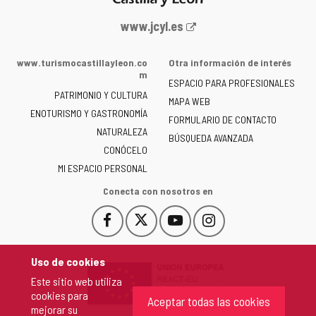
Portal
www.jcyl.es
web
de
www.turismocastillayleon.co
Otra información de interés
la
m
ESPACIO PARA PROFESIONALES
Junta
PATRIMONIO Y CULTURA
de
MAPA WEB
ENOTURISMO Y GASTRONOMÍA
Castilla
FORMULARIO DE CONTACTO
NATURALEZA
y
BÚSQUEDA AVANZADA
León
CONÓCELO
-
MI ESPACIO PERSONAL
Conecta con nosotros en
Facebook
X
YouTube
Instagram
Este
Este
Este
Este
enlace
enlace
enlace
enlace
se
se
se
se
Uso de cookies
abrirá
abrirá
abrirá
abrirá
Este sitio web utiliza
en
en
en
en
cookies para
una
una
una
una
Aceptar todas las cookies
mejorar su
ventana
ventana
ventana
ventana