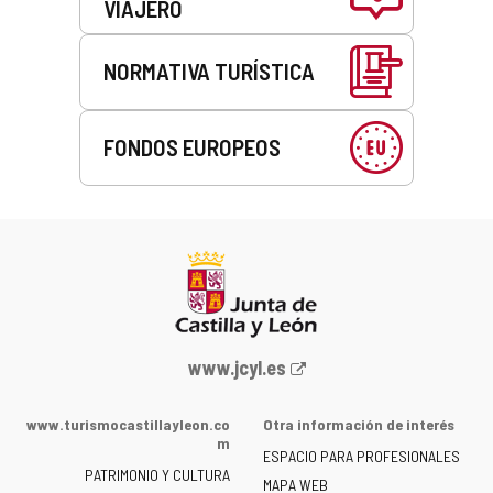
VIAJERO
NORMATIVA TURÍSTICA
FONDOS EUROPEOS
Portal
www.jcyl.es
web
de
www.turismocastillayleon.co
Otra información de interés
la
m
ESPACIO PARA PROFESIONALES
Junta
PATRIMONIO Y CULTURA
de
MAPA WEB