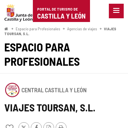
Portal
Saltar al contenido
PORTAL DE TURISMO DE
Menu
de
CASTILLA Y LEÓN
cerra
Mostr
Turismo
opcio
Inicio
Espacio para Profesionales
Agencias de viajes
VIAJES
de
TOURSAN, S.L.
de
naveg
ESPACIO PARA
Castilla
PROFESIONALES
y
León
Este
CENTRAL CASTILLA Y LEÓN
establecimiento
cuenta
con
VIAJES TOURSAN, S.L.
el
SELLO
DE
X
Facebook
Versión
Imprimir
CONFIANZA
Añadir/quitar