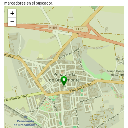
marcadores en el buscador.
Saltar
+
mapa
−