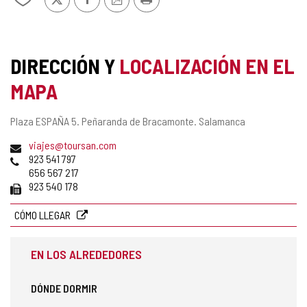
PDF
TURÍSTICA
de
DE
mis
SELLO
CASTILLA
cuadernos
Y
TURISMO
DIRECCIÓN Y
LOCALIZACIÓN EN EL
LEÓN
DE
MAPA
CONFIANZA
Dirección
Plaza ESPAÑA 5.
Peñaranda de Bracamonte.
Salamanca
postal
Dirección
viajes@toursan.com
de
Teléfonos
923 541 797
correo
656 567 217
electrónico
Fax
923 540 178
CÓMO LLEGAR
EN LOS ALREDEDORES
DÓNDE DORMIR