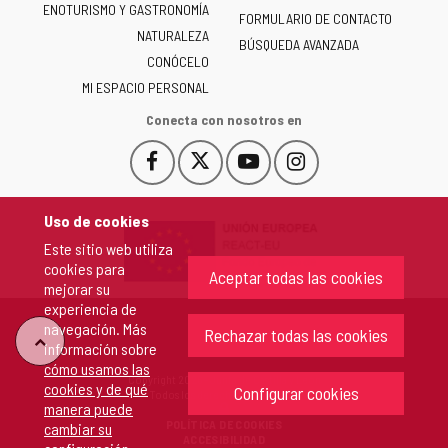
ENOTURISMO Y GASTRONOMÍA
Castilla
FORMULARIO DE CONTACTO
NATURALEZA
y
BÚSQUEDA AVANZADA
León
CONÓCELO
-
MI ESPACIO PERSONAL
Conecta con nosotros en
Facebook
X
YouTube
Instagram
Este
Este
Este
Este
enlace
enlace
enlace
enlace
se
se
se
se
Uso de cookies
abrirá
abrirá
abrirá
abrirá
Este sitio web utiliza
en
en
en
en
cookies para
una
una
una
una
Aceptar todas las cookies
mejorar su
ventana
ventana
ventana
ventana
experiencia de
nueva.
nueva.
nueva.
nueva.
navegación. Más
Rechazar todas las cookies
"Volver
información sobre
cómo usamos las
Copyright 2026 - Junta de Castilla y León
cookies y de qué
arriba"
Configurar cookies
Todos los derechos reservados.
manera puede
POLÍTICA DE COOKIES
cambiar su
ACCESIBILIDAD