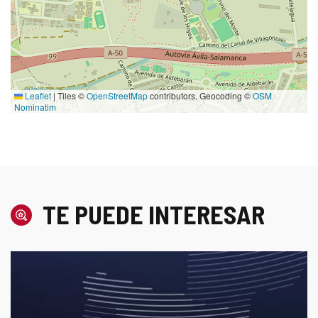
Leaflet
|
Tiles ©
OpenStreetMap
contributors. Geocoding ©
OSM
Nominatim
TE PUEDE INTERESAR