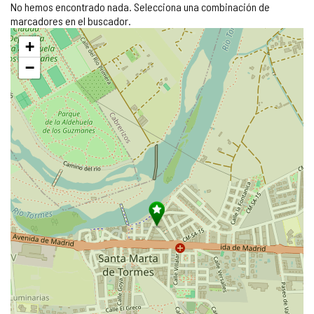
No hemos encontrado nada. Selecciona una combinación de
marcadores en el buscador.
Saltar
+
mapa
−