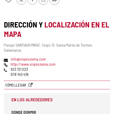
PDF
TURÍSTICA
de
DE
mis
SELLO
CASTILLA
cuadernos
Y
TURISMO
DIRECCIÓN Y
LOCALIZACIÓN EN EL
LEÓN
DE
MAPA
CONFIANZA
Dirección
Pasaje SANTIAGO MIRAT, 1 bajo 13.
Santa Marta de Tormes.
postal
Salamanca
Dirección
info@viajeszuma.com
de
Página
http://www.viajeszuma.com
correo
Web
Teléfonos
923 131 023
electrónico
678 140 418
CÓMO LLEGAR
EN LOS ALREDEDORES
DÓNDE DORMIR