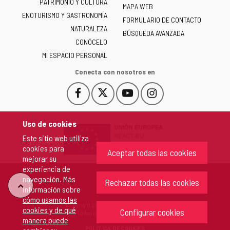
PATRIMONIO Y CULTURA
de
MAPA WEB
ENOTURISMO Y GASTRONOMÍA
Castilla
FORMULARIO DE CONTACTO
NATURALEZA
y
BÚSQUEDA AVANZADA
León
CONÓCELO
-
MI ESPACIO PERSONAL
Conecta con nosotros en
Facebook
X
YouTube
Instagram
Este
Este
Este
Este
enlace
enlace
enlace
enlace
se
se
se
se
Uso de cookies
abrirá
abrirá
abrirá
abrirá
Este sitio web utiliza
en
en
en
en
cookies para
una
una
una
una
Aceptar todas las cookies
mejorar su
ventana
ventana
ventana
ventana
experiencia de
nueva.
nueva.
nueva.
nueva.
navegación. Más
Rechazar todas las cookies
"Volver
información sobre
cómo usamos las
Copyright 2026 - Junta de Castilla y León
cookies y de qué
arriba"
Configurar cookies
Todos los derechos reservados.
manera puede
POLÍTICA DE COOKIES