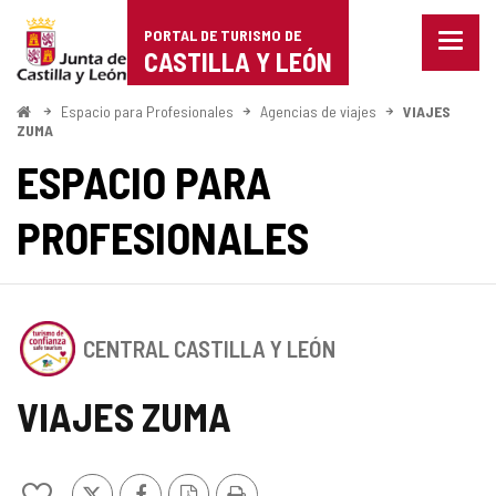
Portal
Saltar al contenido
PORTAL DE TURISMO DE
Menu
de
CASTILLA Y LEÓN
cerra
Mostr
Turismo
opcio
Inicio
Espacio para Profesionales
Agencias de viajes
VIAJES
de
ZUMA
de
naveg
ESPACIO PARA
Castilla
PROFESIONALES
y
León
Este
CENTRAL CASTILLA Y LEÓN
establecimiento
cuenta
con
VIAJES ZUMA
el
SELLO
DE
X
Facebook
Versión
Imprimir
CONFIANZA
Añadir/quitar