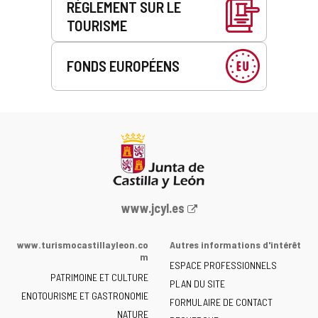
RÈGLEMENT SUR LE
TOURISME
FONDS EUROPÉENS
Portail
www.jcyl.es
Web
de
www.turismocastillayleon.co
Autres informations d'intérêt
la
m
ESPACE PROFESSIONNELS
Junta
PATRIMOINE ET CULTURE
de
PLAN DU SITE
ENOTOURISME ET GASTRONOMIE
Castilla
FORMULAIRE DE CONTACT
NATURE
y