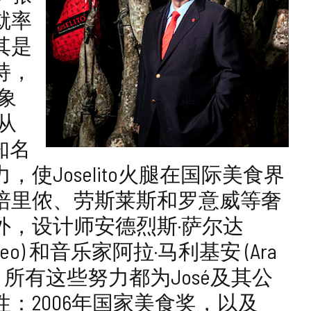
就率
其是
持，
象
从
知名
Joselito火腿在国际美食界
培里侬、劳斯莱斯和罗意威等奢
外，设计师安德烈斯·萨尔达
Moneo) 和音乐家阿拉·马利基安 (Ara
端系列。所有这些努力都为José及其公
：2006年国家美食奖，以及