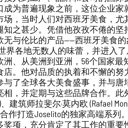
口成为普遍现象之前，这位企业家
市场，当时人们对西班牙美食，尤
腿知之甚少。凭借他孜孜不倦的坚
款无与伦比的产品——西班牙美食的
了世界各地无数人的味蕾，并进入了
欧洲、从美洲到亚洲，56个国家最
店。他对品质的执着和不懈的努力，使
参与了全球各大美食盛事，并与唐
亮相，并定期与这些品牌合作。此
ardá)、建筑师拉斐尔·莫内欧 (Rafael 
n) 也曾合作打造Joselito的独家高
多奖项，充分肯定了其工作的重要性