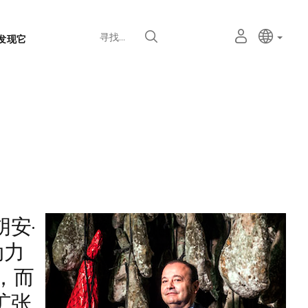
语
主动语
中文
我
寻找
发现它
言
的
个
选
人
择
空
器
间
安·
动力
量，而
扩张