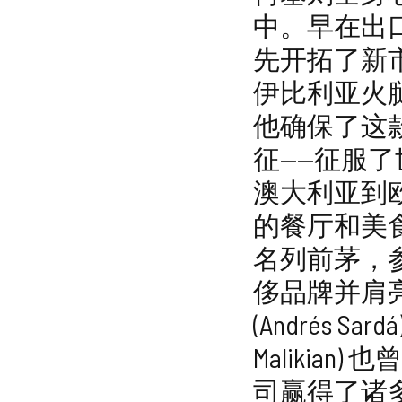
中。早在出
先开拓了新
伊比利亚火
他确保了这
征——征服
澳大利亚到
的餐厅和美食
名列前茅，
侈品牌并肩
(Andrés S
Malikia
司赢得了诸