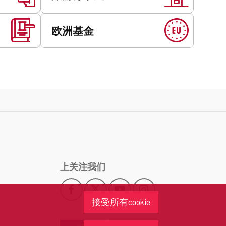
欧洲基金
上关注我们
Facebook
X
YouTube
Instagram
此
此
此
此
接受所有cookie
链
链
链
链
接
接
接
接
会
会
会
会