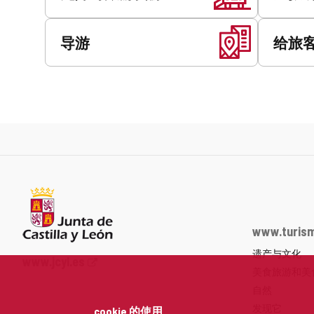
导游
给旅
www.turism
遗产与文化
Junta
www.jcyl.es
美食旅游和美
de
Castilla
自然
y
发现它
cookie 的使用