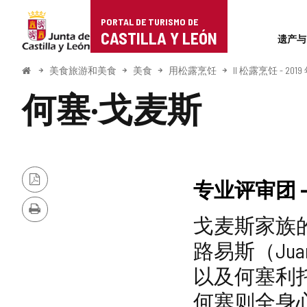
Portal
跳至内容
PORTAL DE TURISMO DE
Superi
de
CASTILLA Y LEÓN
遗产与
Turismo
开
美食旅游和美食
美食
用松露烹饪
II 松露烹饪 - 2019
始
de
何塞·戈麦斯
Castilla
y
León
专业评审团 
PDF
版
本
打
戈麦斯家族
印
路易斯（Ju
以及何塞利托
何塞则全身