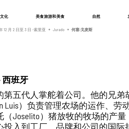
or
文化
美食旅游和美食
自然
 年 12 月 2 日至 3 日 -索里亚
Jurado
何塞·戈麦斯
- 西班牙
的第五代人掌舵着公司。他的兄弟胡
an Luis）负责管理农场的运作、劳
（Joselito）猪放牧的牧场的产
心投入到工厂、品牌和公司的国际