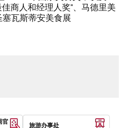
"年度最佳商人和经理人奖"、马德里美
6年圣塞瓦斯蒂安美食展
局官
旅游办事处