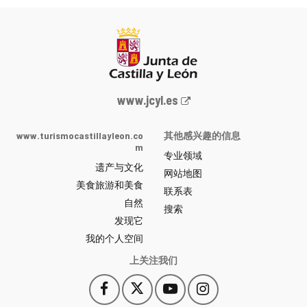
Junta
www.jcyl.es
de
Castilla
www.turismocastillayleon.co
其他感兴趣的信息
y
m
专业领域
León
遗产与文化
网
网站地图
美食旅游和美食
站
联系表
自然
门
搜索
户
发现它
-
我的个人空间
上关注我们
Facebook
X
YouTube
Instagram
此
此
此
此