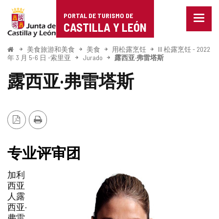
Portal
跳至内容
PORTAL DE TURISMO DE
菜
de
CASTILLA Y LEÓN
单
已
Turismo
关
开
美食旅游和美食
美食
用松露烹饪
III 松露烹饪 - 2022
始
闭。
年 3 月 5-6 日 -索里亚
Jurado
露西亚·弗雷塔斯
de
显
露西亚·弗雷塔斯
示
Castilla
导
航
y
选
项
León
PDF
打
版
印
本
专业评审团
加利
西亚
人露
西亚·
弗雷