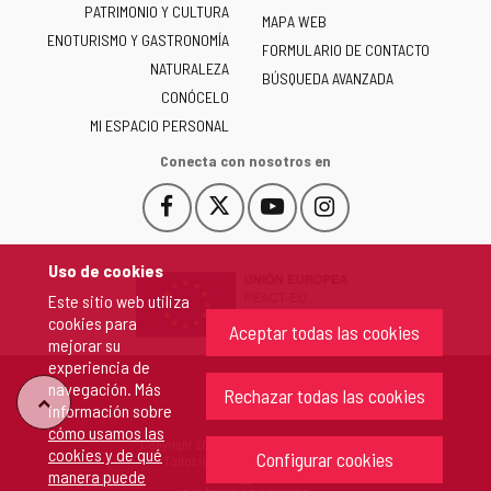
PATRIMONIO Y CULTURA
de
MAPA WEB
ENOTURISMO Y GASTRONOMÍA
Castilla
FORMULARIO DE CONTACTO
NATURALEZA
y
BÚSQUEDA AVANZADA
León
CONÓCELO
-
MI ESPACIO PERSONAL
Conecta con nosotros en
Facebook
X
YouTube
Instagram
Este
Este
Este
Este
enlace
enlace
enlace
enlace
se
se
se
se
Uso de cookies
abrirá
abrirá
abrirá
abrirá
Este sitio web utiliza
en
en
en
en
cookies para
una
una
una
una
Aceptar todas las cookies
mejorar su
ventana
ventana
ventana
ventana
experiencia de
nueva.
nueva.
nueva.
nueva.
navegación. Más
Rechazar todas las cookies
"Volver
información sobre
cómo usamos las
Copyright 2026 - Junta de Castilla y León
cookies y de qué
arriba"
Configurar cookies
Todos los derechos reservados.
manera puede