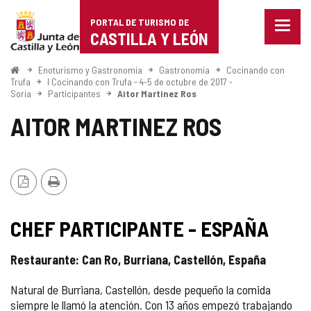
Portal
Saltar al contenido
PORTAL DE TURISMO DE
Menu
de
CASTILLA Y LEÓN
cerra
Mostr
Turismo
opcio
Inicio
Enoturismo y Gastronomía
Gastronomía
Cocinando con
de
Trufa
I Cocinando con Trufa - 4-5 de octubre de 2017 -
de
Soria
Participantes
Aitor Martinez Ros
naveg
Castilla
AITOR MARTINEZ ROS
y
León
Versión
Imprimir
PDF
CHEF PARTICIPANTE - ESPAÑA
Restaurante: Can Ro, Burriana, Castellón, España
Natural de Burriana, Castellón, desde pequeño la comida
siempre le llamó la atención. Con 13 años empezó trabajando