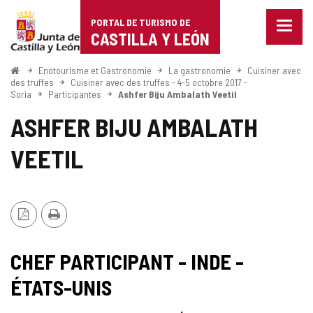
Portal
Passer au contenu
PORTAL DE TURISMO DE
Menu
de
CASTILLA Y LEÓN
fermé
Affich
Turismo
les
<
Enotourisme et Gastronomie
La gastronomie
Cuisiner avec
Accueil
optio
des truffes
Cuisiner avec des truffes - 4-5 octobre 2017 -
de
Soria
Participantes
Ashfer Biju Ambalath Veetil
de
naviga
Castilla
ASHFER BIJU AMBALATH
y
VEETIL
León
Version
Imprimer
PDF
CHEF PARTICIPANT - INDE -
ÉTATS-UNIS