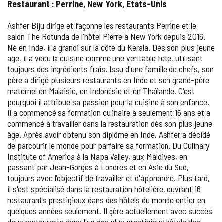
Restaurant : Perrine, New York, États-Unis
Ashfer Biju dirige et façonne les restaurants Perrine et le
salon The Rotunda de l'hôtel Pierre à New York depuis 2016.
Né en Inde, il a grandi sur la côte du Kerala. Dès son plus jeune
âge, il a vécu la cuisine comme une véritable fête, utilisant
toujours des ingrédients frais. Issu d'une famille de chefs, son
père a dirigé plusieurs restaurants en Inde et son grand-père
maternel en Malaisie, en Indonésie et en Thaïlande. C'est
pourquoi il attribue sa passion pour la cuisine à son enfance.
Il a commencé sa formation culinaire à seulement 16 ans et a
commencé à travailler dans la restauration dès son plus jeune
âge. Après avoir obtenu son diplôme en Inde, Ashfer a décidé
de parcourir le monde pour parfaire sa formation. Du Culinary
Institute of America à la Napa Valley, aux Maldives, en
passant par Jean-Gorges à Londres et en Asie du Sud,
toujours avec l'objectif de travailler et d'apprendre. Plus tard,
il s'est spécialisé dans la restauration hôtelière, ouvrant 16
restaurants prestigieux dans des hôtels du monde entier en
quelques années seulement. Il gère actuellement avec succès
deux restaurants dans l'un des plus prestigieux hôtels des