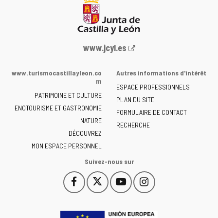
Portail
www.jcyl.es
Web
de
www.turismocastillayleon.co
Autres informations d'intérêt
la
m
ESPACE PROFESSIONNELS
Junta
PATRIMOINE ET CULTURE
de
PLAN DU SITE
ENOTOURISME ET GASTRONOMIE
Castilla
FORMULAIRE DE CONTACT
NATURE
y
RECHERCHE
León
DÉCOUVREZ
-
MON ESPACE PERSONNEL
Suivez-nous sur
Facebook
X
YouTube
Instagram
Este
Este
Este
Este
enlace
enlace
enlace
enlace
se
se
se
se
abrirá
abrirá
abrirá
abrirá